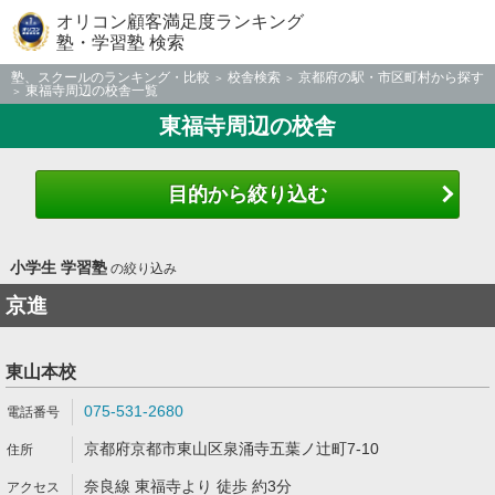
オリコン顧客満足度ランキング
塾・学習塾 検索
塾、スクールのランキング・比較
校舎検索
京都府の駅・市区町村から探す
東福寺周辺の校舎一覧
東福寺周辺の校舎
目的から絞り込む
小学生 学習塾
の絞り込み
京進
東山本校
075-531-2680
京都府京都市東山区泉涌寺五葉ノ辻町7-10
奈良線 東福寺より 徒歩 約3分