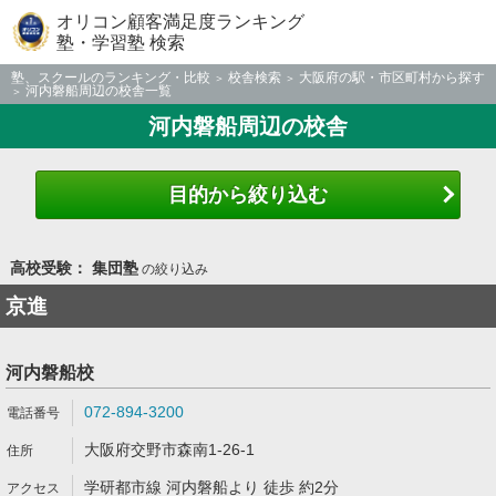
オリコン顧客満足度ランキング
塾・学習塾 検索
塾、スクールのランキング・比較
校舎検索
大阪府の駅・市区町村から探す
河内磐船周辺の校舎一覧
河内磐船周辺の校舎
目的から絞り込む
高校受験： 集団塾
の絞り込み
京進
河内磐船校
072-894-3200
大阪府交野市森南1-26-1
学研都市線 河内磐船より 徒歩 約2分