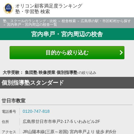
オリコン顧客満足度ランキング
塾・学習塾 検索
塾、スクールのランキング・比較
校舎検索
広島県の駅・市区町村から探す
宮内串戸・宮内周辺の校舎一覧
宮内串戸・宮内周辺の校舎
目的から絞り込む
大学受験： 集団塾 映像授業 個別指導塾
の絞り込み
個別指導塾スタンダード
廿日市教室
0120-747-818
広島県廿日市市串戸2-17-5 いわみビル2F
JR山陽本線(三原～岩国) 宮内串戸より 徒歩 約5分