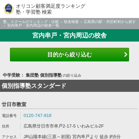
オリコン顧客満足度ランキング
塾・学習塾 検索
塾、スクールのランキング・比較
校舎検索
広島県の駅・市区町村から探す
宮内串戸・宮内周辺の校舎一覧
宮内串戸・宮内周辺の校舎
目的から絞り込む
中学受験： 集団塾 個別指導塾
の絞り込み
個別指導塾スタンダード
廿日市教室
0120-747-818
広島県廿日市市串戸2-17-5 いわみビル2F
JR山陽本線(三原～岩国) 宮内串戸より 徒歩 約5分