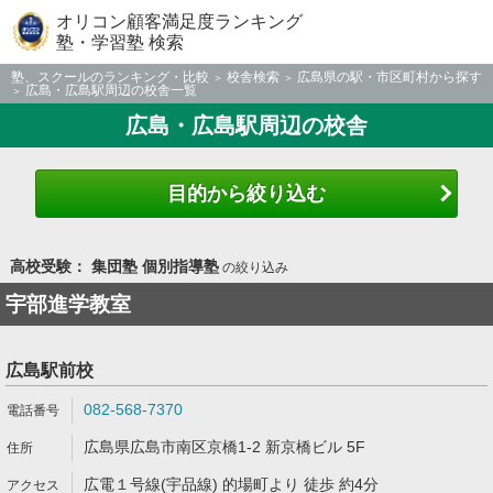
オリコン顧客満足度ランキング
塾・学習塾 検索
塾、スクールのランキング・比較
校舎検索
広島県の駅・市区町村から探す
広島・広島駅周辺の校舎一覧
広島・広島駅周辺の校舎
目的から絞り込む
高校受験： 集団塾 個別指導塾
の絞り込み
宇部進学教室
広島駅前校
082-568-7370
広島県広島市南区京橋1-2 新京橋ビル 5F
広電１号線(宇品線) 的場町より 徒歩 約4分