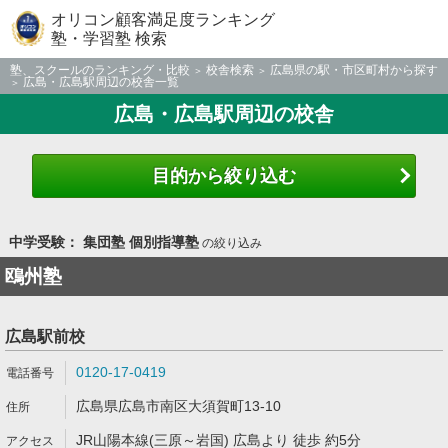
オリコン顧客満足度ランキング
塾・学習塾 検索
塾、スクールのランキング・比較
校舎検索
広島県の駅・市区町村から探す
広島・広島駅周辺の校舎一覧
広島・広島駅周辺の校舎
目的から絞り込む
中学受験： 集団塾 個別指導塾
の絞り込み
鴎州塾
広島駅前校
0120-17-0419
広島県広島市南区大須賀町13-10
JR山陽本線(三原～岩国) 広島より 徒歩 約5分