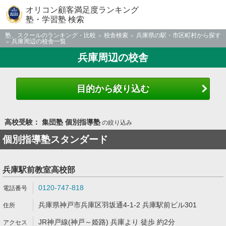
オリコン顧客満足度ランキング
塾・学習塾 検索
塾、スクールのランキング・比較
校舎検索
兵庫県の駅・市区町村から探す
兵庫周辺の校舎一覧
兵庫周辺の校舎
目的から絞り込む
高校受験： 集団塾 個別指導塾
の絞り込み
個別指導塾スタンダード
兵庫駅前教室高校部
0120-747-818
兵庫県神戸市兵庫区羽坂通4-1-2 兵庫駅前ビル301
JR神戸線(神戸～姫路) 兵庫より 徒歩 約2分