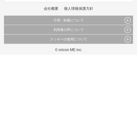
会社概要
個人情報保護方針
引用・転載について
利用者の声について
当サイトで公開されている情報（文字、写真、イラスト、画像データ等）及びこれらの配
置・編集および構造などについての著作権は株式会社oricon MEに帰属しております。
クッキーの使用について
当サイトに掲載している内容はすべてサービスの利用者が提出された見解・感想です。
これらの情報を権利者の許可なく無断転載・複製などの二次利用を行うことは固く禁じて
弊社が内容について正確性を含め一切保証するものではありません。
おります。
© oricon ME inc.
このサイトでは Cookie を使用して、ユーザーに合わせたコンテンツや広告の表示、ソー
弊社の見解・ 意見ではないことをご理解いただいた上でご覧ください。
シャル メディア機能の提供、広告の表示回数やクリック数の測定を行っています。
また、ユーザーによるサイトの利用状況についても情報を収集し、ソーシャル メディア
や広告配信、データ解析の各パートナーに提供しています。
各パートナーは、この情報とユーザーが各パートナーに提供した他の情報や、ユーザーが
各パートナーのサービスを使用したときに収集した他の情報を組み合わせて使用すること
があります。