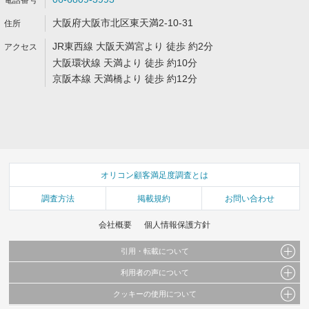
大阪府大阪市北区東天満2-10-31
JR東西線 大阪天満宮より 徒歩 約2分
大阪環状線 天満より 徒歩 約10分
京阪本線 天満橋より 徒歩 約12分
オリコン顧客満足度調査とは
調査方法
掲載規約
お問い合わせ
会社概要
個人情報保護方針
引用・転載について
利用者の声について
当サイトで公開されている情報（文字、写真、イラスト、画像データ等）及びこれらの配
置・編集および構造などについての著作権は株式会社oricon MEに帰属しております。
クッキーの使用について
当サイトに掲載している内容はすべてサービスの利用者が提出された見解・感想です。
これらの情報を権利者の許可なく無断転載・複製などの二次利用を行うことは固く禁じて
弊社が内容について正確性を含め一切保証するものではありません。