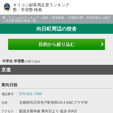
オリコン顧客満足度ランキング
塾・学習塾 検索
塾、スクールのランキング・比較
校舎検索
京都府の駅・市区町村から探す
向日町周辺の校舎一覧
向日町周辺の校舎
目的から絞り込む
中学生 学習塾
の絞り込み
京進
東向日校
075-931-7300
京都府向日市寺戸町初田19-3 K&Cプラザ3F
阪急京都本線 東向日より 徒歩 約4分