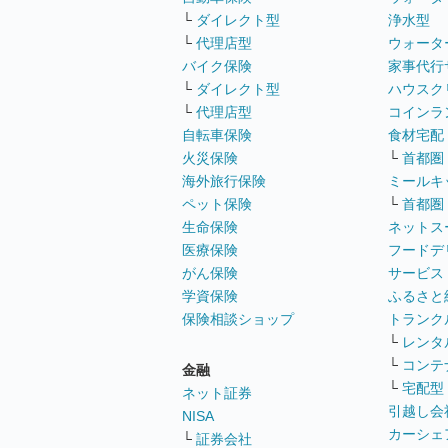
└
ダイレクト型
浄水型
└
代理店型
ウォータ
バイク保険
家事代行
└
ダイレクト型
ハウスク
└
代理店型
コインラ
自転車保険
食材宅配
火災保険
└
首都圏
海外旅行保険
ミールキ
ペット保険
└
首都圏
生命保険
ネットス
医療保険
フードデ
がん保険
サービス
学資保険
ふるさと
保険相談ショップ
トランク
└
レンタ
└
コンテ
金融
└
宅配型
ネット証券
引越し会
NISA
カーシェ
└
証券会社