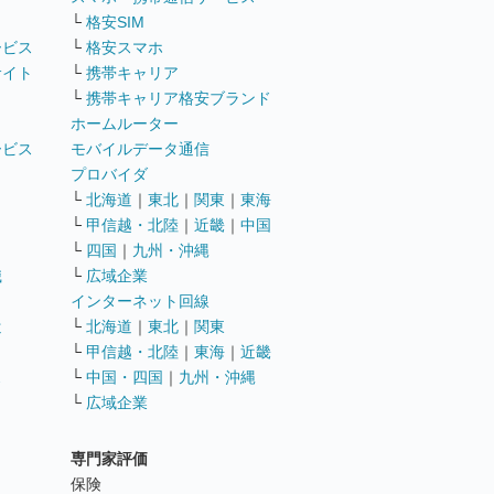
└
格安SIM
ービス
└
格安スマホ
サイト
└
携帯キャリア
└
携帯キャリア格安ブランド
ホームルーター
ービス
モバイルデータ通信
ト
プロバイダ
└
北海道
｜
東北
｜
関東
｜
東海
└
甲信越・北陸
｜
近畿
｜
中国
└
四国
｜
九州・沖縄
職
└
広域企業
インターネット回線
遣
└
北海道
｜
東北
｜
関東
└
甲信越・北陸
｜
東海
｜
近畿
ス
└
中国・四国
｜
九州・沖縄
└
広域企業
専門家評価
ト
保険