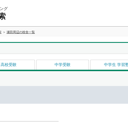
ング
索
索
瀬田周辺の校舎一覧
高校受験
中学受験
中学生 学習