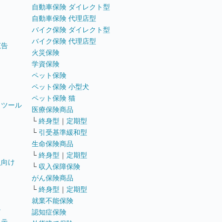
自動車保険 ダイレクト型
自動車保険 代理店型
バイク保険 ダイレクト型
バイク保険 代理店型
広告
火災保険
学資保険
ペット保険
ペット保険 小型犬
ペット保険 猫
トツール
医療保険商品
└
終身型
｜
定期型
└
引受基準緩和型
生命保険商品
└
終身型
｜
定期型
員向け
└
収入保障保険
がん保険商品
└
終身型
｜
定期型
就業不能保険
テ
認知症保険
ステ