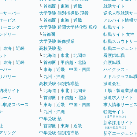
└
首都圏
｜
東海
｜
近畿
就活サイト
ーサーバー
大学受験 個別指導塾 現役
逆求人型就活サ
サービス
└
首都圏
｜
東海
｜
近畿
アルバイト情報
リーニング
大学受験 難関大学特化型 現役
転職サイト
ンドリー
└
首都圏
転職サイト 女性
大学受験 映像授業
転職スカウトサ
｜
東海
｜
近畿
高校受験 塾
転職エージェン
ット
└
北海道
｜
東北
｜
北関東
看護師転職
｜
東海
｜
近畿
└
首都圏
｜
甲信越・北陸
介護転職
ーパー
└
東海
｜
近畿
｜
中国・四国
ハイクラス・
リバリー
└
九州・沖縄
ミドルクラス転
高校受験 個別指導塾
派遣会社
納税サイト
└
北海道
｜
東北
｜
北関東
工場・製造業派
ルーム
└
首都圏
｜
甲信越・北陸
派遣求人サイト
ル収納スペース
└
東海
｜
近畿
｜
中国・四国
求人情報サービ
ナ
└
九州・沖縄
転職サイト
（採用担当向け）
中学受験 塾
新卒採用サイト
社
└
首都圏
｜
東海
｜
近畿
（採用担当向け）
アリング
中学受験 個別指導塾
新卒エージェン