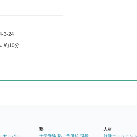
3-24
 約10分
塾
人材
ーサーバー
大学受験 塾・予備校 現役
就活エージェン