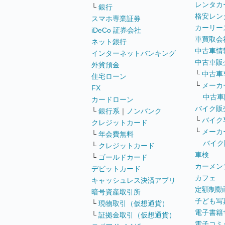
レンタカ
└
銀行
格安レン
スマホ専業証券
カーリー
iDeCo 証券会社
車買取会
ネット銀行
中古車情
インターネットバンキング
中古車販
外貨預金
└
中古車
住宅ローン
└
メーカ
FX
中古車
カードローン
バイク販
└
銀行系
｜
ノンバンク
└
バイク
クレジットカード
└
メーカ
└
年会費無料
バイク
└
クレジットカード
車検
└
ゴールドカード
カーメン
デビットカード
カフェ
キャッシュレス決済アプリ
定額制動
暗号資産取引所
子ども写
└
現物取引（仮想通貨）
電子書籍
└
証拠金取引（仮想通貨）
電子コミ