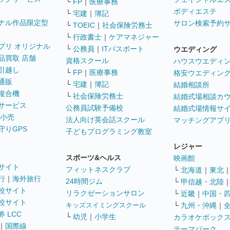
└
FP
｜
医療事務
ボディエステ
└
宅建
｜
簿記
ナル作品限定型
サロン検索予約
└
TOEIC
｜
社会保険労務士
└
行政書士
｜
ケアマネジャー
プリ オリジナル
└
公務員
｜
ITパスポート
ウエディング
品買取 店舗
資格スクール
ハウスウエディ
引越し
└
FP
｜
医療事務
格安ウエディン
通販
└
宅建
｜
簿記
結婚相談所
複合機
└
社会保険労務士
結婚式場相談カ
サービス
公務員試験予備校
結婚式場情報サ
 小売
法人向け英会話スクール
マッチングアプ
守りGPS
子どもプログラミング教室
レジャー
スポーツ&ヘルス
映画館
サイト
フィットネスクラブ
└
北海道
｜
東北
行
｜
海外旅行
24時間ジム
└
甲信越・北陸
較サイト
リラクゼーションサロン
└
近畿
｜
中国・
較サイト
キッズスイミングスクール
└
九州・沖縄
｜
 LCC
└
幼児
｜
小学生
カラオケボック
｜
国際線
テーマパーク