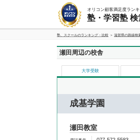
オリコン顧客満足度ランキ
塾・学習塾 検
塾、スクールのランキング・比較
滋賀県の路線検
瀬田周辺の校舎
大学受験
成基学園
瀬田教室
077-572-5583