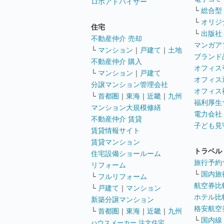
ロボアドバイザー
└
総合型
└
オリジ
住宅
└
出版社
不動産仲介 売却
マンガア
└
マンション
｜
戸建て
｜
土地
ブランド
不動産仲介 購入
オフィス
└
マンション
｜
戸建て
オフィス
分譲マンション管理会社
オフィス
└
首都圏
｜
東海
｜
近畿
｜
九州
福利厚生
マンション大規模修繕
電力会社
不動産仲介 賃貸
子ども見
賃貸情報サイト
賃貸マンション
トラベル
住宅設備ショールーム
旅行予約
リフォーム
└
国内旅
└
フルリフォーム
航空券比
└
戸建て
｜
マンション
ホテル比
新築分譲マンション
格安航空券
└
首都圏
｜
東海
｜
近畿
｜
九州
└
国内線
ハウスメーカー 注文住宅