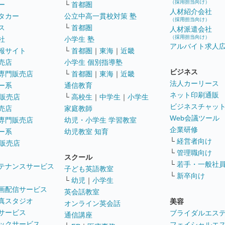
（採用担当向け）
ー
└
首都圏
人材紹介会社
タカー
公立中高一貫校対策 塾
（採用担当向け）
ス
└
首都圏
人材派遣会社
（採用担当向け）
社
小学生 塾
アルバイト求人
報サイト
└
首都圏
｜
東海
｜
近畿
売店
小学生 個別指導塾
ビジネス
専門販売店
└
首都圏
｜
東海
｜
近畿
法人カーリース
ー系
通信教育
ネット印刷通販
販売店
└
高校生
｜
中学生
｜
小学生
ビジネスチャッ
売店
家庭教師
Web会議ツール
専門販売店
幼児・小学生 学習教室
企業研修
ー系
幼児教室 知育
└
経営者向け
販売店
└
管理職向け
スクール
└
若手・一般社
テナンスサービス
子ども英語教室
└
新卒向け
└
幼児
｜
小学生
画配信サービス
英会話教室
真スタジオ
美容
オンライン英会話
サービス
ブライダルエス
通信講座
ックサービス
フェイシャルエ