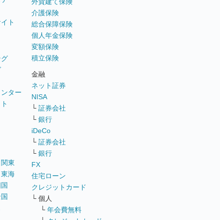
外貨建て保険
介護保険
サイト
総合保障保険
個人年金保険
変額保険
積立保険
ング
グ
金融
ネット証券
ウンター
NISA
イト
└
証券会社
リ
└
銀行
iDeCo
└
証券会社
└
銀行
｜
関東
FX
｜
東海
住宅ローン
四国
クレジットカード
全国
└ 個人
ス
└
年会費無料