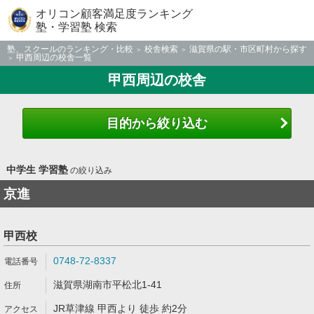
オリコン顧客満足度ランキング
塾・学習塾 検索
塾、スクールのランキング・比較
校舎検索
滋賀県の駅・市区町村から探す
甲西周辺の校舎一覧
甲西周辺の校舎
目的から絞り込む
中学生 学習塾
の絞り込み
京進
甲西校
0748-72-8337
滋賀県湖南市平松北1-41
JR草津線 甲西より 徒歩 約2分