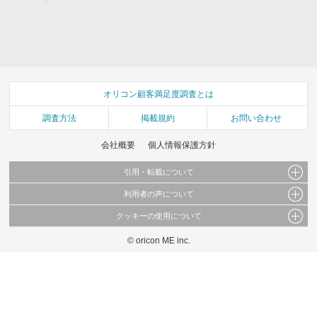
オリコン顧客満足度調査とは
調査方法
掲載規約
お問い合わせ
会社概要
個人情報保護方針
引用・転載について
利用者の声について
当サイトで公開されている情報（文字、写真、イラスト、画像データ等）及びこれらの配
置・編集および構造などについての著作権は株式会社oricon MEに帰属しております。
クッキーの使用について
当サイトに掲載している内容はすべてサービスの利用者が提出された見解・感想です。
これらの情報を権利者の許可なく無断転載・複製などの二次利用を行うことは固く禁じて
弊社が内容について正確性を含め一切保証するものではありません。
おります。
© oricon ME inc.
このサイトでは Cookie を使用して、ユーザーに合わせたコンテンツや広告の表示、ソー
弊社の見解・ 意見ではないことをご理解いただいた上でご覧ください。
シャル メディア機能の提供、広告の表示回数やクリック数の測定を行っています。
また、ユーザーによるサイトの利用状況についても情報を収集し、ソーシャル メディア
や広告配信、データ解析の各パートナーに提供しています。
各パートナーは、この情報とユーザーが各パートナーに提供した他の情報や、ユーザーが
各パートナーのサービスを使用したときに収集した他の情報を組み合わせて使用すること
があります。