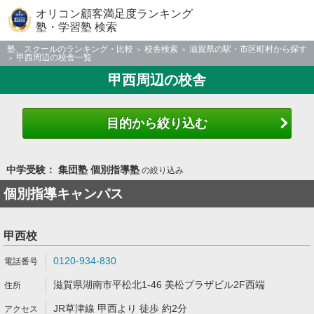
オリコン顧客満足度ランキング
塾・学習塾 検索
塾、スクールのランキング・比較
校舎検索
滋賀県の駅・市区町村から探す
甲西周辺の校舎一覧
甲西周辺の校舎
目的から絞り込む
中学受験： 集団塾 個別指導塾
の絞り込み
個別指導キャンパス
甲西校
0120-934-830
滋賀県湖南市平松北1-46 美松プラザビル2F西端
JR草津線 甲西より 徒歩 約2分