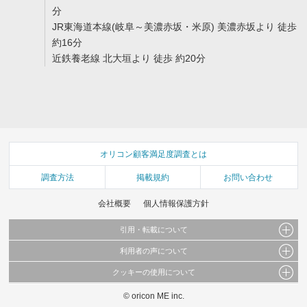
分
JR東海道本線(岐阜～美濃赤坂・米原) 美濃赤坂より 徒歩
約16分
近鉄養老線 北大垣より 徒歩 約20分
オリコン顧客満足度調査とは
調査方法
掲載規約
お問い合わせ
会社概要
個人情報保護方針
引用・転載について
利用者の声について
当サイトで公開されている情報（文字、写真、イラスト、画像データ等）及びこれらの配
置・編集および構造などについての著作権は株式会社oricon MEに帰属しております。
クッキーの使用について
当サイトに掲載している内容はすべてサービスの利用者が提出された見解・感想です。
これらの情報を権利者の許可なく無断転載・複製などの二次利用を行うことは固く禁じて
弊社が内容について正確性を含め一切保証するものではありません。
おります。
© oricon ME inc.
このサイトでは Cookie を使用して、ユーザーに合わせたコンテンツや広告の表示、ソー
弊社の見解・ 意見ではないことをご理解いただいた上でご覧ください。