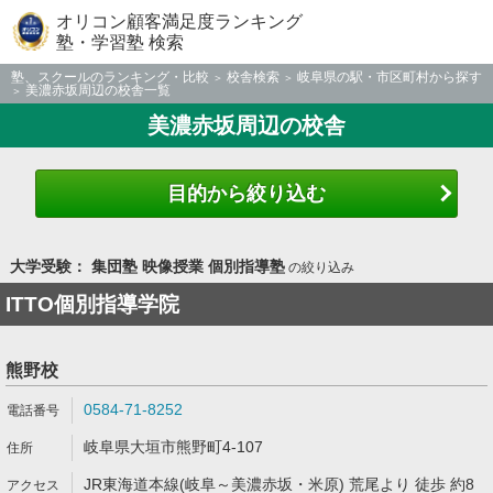
オリコン顧客満足度ランキング
塾・学習塾 検索
塾、スクールのランキング・比較
校舎検索
岐阜県の駅・市区町村から探す
美濃赤坂周辺の校舎一覧
美濃赤坂周辺の校舎
目的から絞り込む
大学受験： 集団塾 映像授業 個別指導塾
の絞り込み
ITTO個別指導学院
熊野校
0584-71-8252
岐阜県大垣市熊野町4-107
JR東海道本線(岐阜～美濃赤坂・米原) 荒尾より 徒歩 約8