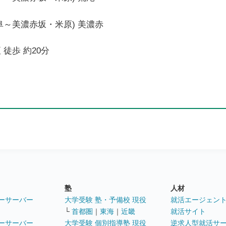
阜～美濃赤坂・米原) 美濃赤
 徒歩 約20分
塾
人材
ーサーバー
大学受験 塾・予備校 現役
就活エージェン
└
首都圏
｜
東海
｜
近畿
就活サイト
ーサーバー
大学受験 個別指導塾 現役
逆求人型就活サ