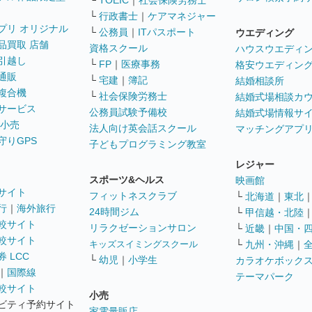
└
TOEIC
｜
社会保険労務士
└
行政書士
｜
ケアマネジャー
プリ オリジナル
└
公務員
｜
ITパスポート
ウエディング
品買取 店舗
資格スクール
ハウスウエディ
引越し
└
FP
｜
医療事務
格安ウエディン
通販
└
宅建
｜
簿記
結婚相談所
複合機
└
社会保険労務士
結婚式場相談カ
サービス
公務員試験予備校
結婚式場情報サ
 小売
法人向け英会話スクール
マッチングアプ
守りGPS
子どもプログラミング教室
レジャー
スポーツ&ヘルス
映画館
サイト
フィットネスクラブ
└
北海道
｜
東北
行
｜
海外旅行
24時間ジム
└
甲信越・北陸
較サイト
リラクゼーションサロン
└
近畿
｜
中国・
較サイト
キッズスイミングスクール
└
九州・沖縄
｜
 LCC
└
幼児
｜
小学生
カラオケボック
｜
国際線
テーマパーク
較サイト
小売
ビティ予約サイト
家電量販店