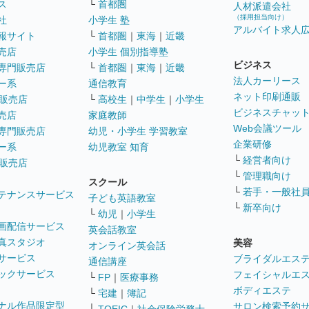
ス
└
首都圏
人材派遣会社
（採用担当向け）
社
小学生 塾
アルバイト求人
報サイト
└
首都圏
｜
東海
｜
近畿
売店
小学生 個別指導塾
ビジネス
専門販売店
└
首都圏
｜
東海
｜
近畿
法人カーリース
ー系
通信教育
ネット印刷通販
販売店
└
高校生
｜
中学生
｜
小学生
ビジネスチャッ
売店
家庭教師
Web会議ツール
専門販売店
幼児・小学生 学習教室
企業研修
ー系
幼児教室 知育
└
経営者向け
販売店
└
管理職向け
スクール
└
若手・一般社
テナンスサービス
子ども英語教室
└
新卒向け
└
幼児
｜
小学生
画配信サービス
英会話教室
真スタジオ
美容
オンライン英会話
サービス
ブライダルエス
通信講座
ックサービス
フェイシャルエ
└
FP
｜
医療事務
ボディエステ
└
宅建
｜
簿記
ナル作品限定型
サロン検索予約