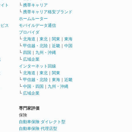
サイト
└
携帯キャリア
└
携帯キャリア格安ブランド
ホームルーター
ービス
モバイルデータ通信
ト
プロバイダ
└
北海道
｜
東北
｜
関東
｜
東海
└
甲信越・北陸
｜
近畿
｜
中国
└
四国
｜
九州・沖縄
職
└
広域企業
インターネット回線
遣
└
北海道
｜
東北
｜
関東
└
甲信越・北陸
｜
東海
｜
近畿
ス
└
中国・四国
｜
九州・沖縄
└
広域企業
専門家評価
ト
保険
自動車保険 ダイレクト型
自動車保険 代理店型