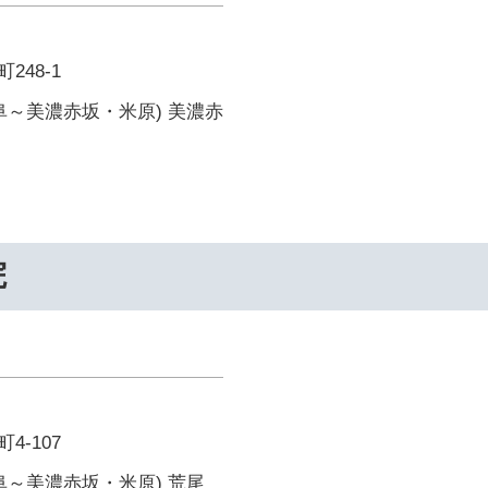
248-1
阜～美濃赤坂・米原) 美濃赤
院
4-107
阜～美濃赤坂・米原) 荒尾