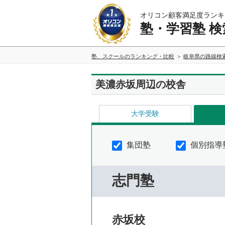
オリコン顧客満足度ランキ
塾・学習塾 検
塾、スクールのランキング・比較
岐阜県の路線検
美濃赤坂周辺の校舎
大学受験
集団塾
個別指導
志門塾
赤坂校