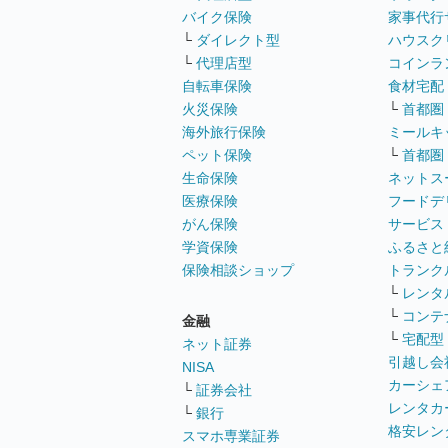
バイク保険
家事代行
└
ダイレクト型
ハウスク
└
代理店型
コインラ
自転車保険
食材宅配
火災保険
└
首都圏
海外旅行保険
ミールキ
ペット保険
└
首都圏
生命保険
ネットス
医療保険
フードデ
がん保険
サービス
学資保険
ふるさと
保険相談ショップ
トランク
└
レンタ
└
コンテ
金融
└
宅配型
ネット証券
引越し会
NISA
カーシェ
└
証券会社
レンタカ
└
銀行
格安レン
スマホ専業証券