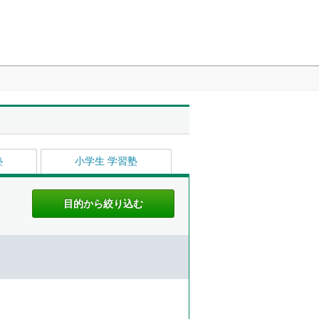
塾
小学生 学習塾