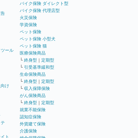
バイク保険 ダイレクト型
バイク保険 代理店型
広告
火災保険
学資保険
ペット保険
ペット保険 小型犬
ペット保険 猫
トツール
医療保険商品
└
終身型
｜
定期型
└
引受基準緩和型
生命保険商品
└
終身型
｜
定期型
員向け
└
収入保障保険
がん保険商品
└
終身型
｜
定期型
就業不能保険
テ
認知症保険
ステ
外貨建て保険
介護保険
サイト