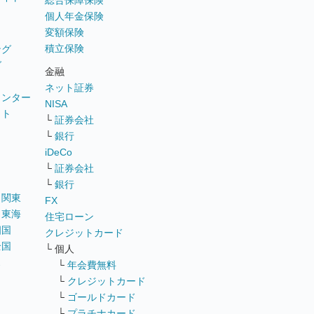
総合保障保険
個人年金保険
変額保険
積立保険
ング
グ
金融
ネット証券
ウンター
NISA
イト
└
証券会社
リ
└
銀行
iDeCo
└
証券会社
└
銀行
｜
関東
FX
｜
東海
住宅ローン
四国
クレジットカード
全国
└ 個人
ス
└
年会費無料
└
クレジットカード
└
ゴールドカード
└
プラチナカード