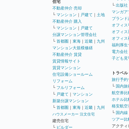
住宅
└
出版社
不動産仲介 売却
マンガア
└
マンション
｜
戸建て
｜
土地
ブランド
不動産仲介 購入
オフィス
└
マンション
｜
戸建て
オフィス
分譲マンション管理会社
オフィス
└
首都圏
｜
東海
｜
近畿
｜
九州
福利厚生
マンション大規模修繕
電力会社
不動産仲介 賃貸
子ども見
賃貸情報サイト
賃貸マンション
トラベル
住宅設備ショールーム
旅行予約
リフォーム
└
国内旅
└
フルリフォーム
航空券比
└
戸建て
｜
マンション
ホテル比
新築分譲マンション
格安航空券
└
首都圏
｜
東海
｜
近畿
｜
九州
└
国内線
ハウスメーカー 注文住宅
ツアー比
建売住宅
アクティ
└
ビルダー