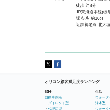
徒歩 約8分
JR東海道本線(岐
坂 徒歩 約16分
近鉄養老線 北大垣
オリコン顧客満足度ランキング
保険
生活
自動車保険
ウォータ
└
ダイレクト型
浄水型
└
代理店型
ウォータ