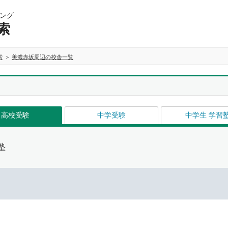
ング
索
索
美濃赤坂周辺の校舎一覧
高校受験
中学受験
中学生 学習
塾