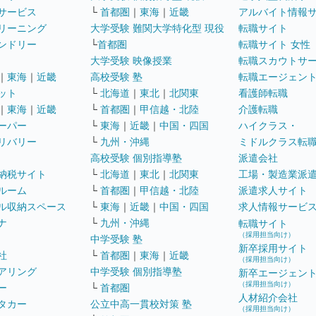
サービス
└
首都圏
｜
東海
｜
近畿
アルバイト情報
リーニング
大学受験 難関大学特化型 現役
転職サイト
ンドリー
└
首都圏
転職サイト 女性
大学受験 映像授業
転職スカウトサ
｜
東海
｜
近畿
高校受験 塾
転職エージェン
ット
└
北海道
｜
東北
｜
北関東
看護師転職
｜
東海
｜
近畿
└
首都圏
｜
甲信越・北陸
介護転職
ーパー
└
東海
｜
近畿
｜
中国・四国
ハイクラス・
リバリー
└
九州・沖縄
ミドルクラス転
高校受験 個別指導塾
派遣会社
納税サイト
└
北海道
｜
東北
｜
北関東
工場・製造業派
ルーム
└
首都圏
｜
甲信越・北陸
派遣求人サイト
ル収納スペース
└
東海
｜
近畿
｜
中国・四国
求人情報サービ
ナ
└
九州・沖縄
転職サイト
（採用担当向け）
中学受験 塾
新卒採用サイト
社
└
首都圏
｜
東海
｜
近畿
（採用担当向け）
アリング
中学受験 個別指導塾
新卒エージェン
（採用担当向け）
ー
└
首都圏
人材紹介会社
タカー
公立中高一貫校対策 塾
（採用担当向け）