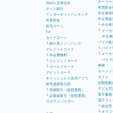
カーリー
iDeCo 証券会社
車買取会
ネット銀行
中古車情
インターネットバンキング
中古車販
外貨預金
└
中古車
住宅ローン
└
メーカ
FX
中古車
カードローン
バイク販
└
銀行系
｜
ノンバンク
└
バイク
クレジットカード
└
メーカ
└
年会費無料
バイク
└
クレジットカード
車検
└
ゴールドカード
カーメン
デビットカード
カフェ
キャッシュレス決済アプリ
定額制動
暗号資産取引所
子ども写
└
現物取引（仮想通貨）
電子書籍
└
証拠金取引（仮想通貨）
電子コミ
ロボアドバイザー
└
総合型
└
オリジ