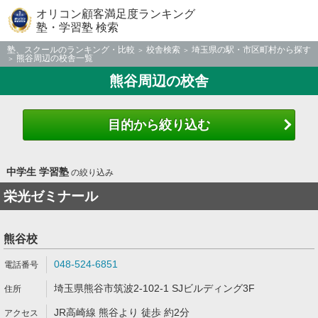
オリコン顧客満足度ランキング
塾・学習塾 検索
塾、スクールのランキング・比較
校舎検索
埼玉県の駅・市区町村から探す
熊谷周辺の校舎一覧
熊谷周辺の校舎
目的から絞り込む
中学生 学習塾
の絞り込み
栄光ゼミナール
熊谷校
048-524-6851
埼玉県熊谷市筑波2-102-1 SJビルディング3F
JR高崎線 熊谷より 徒歩 約2分