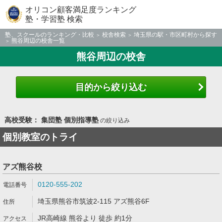
オリコン顧客満足度ランキング
塾・学習塾 検索
塾、スクールのランキング・比較
校舎検索
埼玉県の駅・市区町村から探す
熊谷周辺の校舎一覧
熊谷周辺の校舎
目的から絞り込む
高校受験： 集団塾 個別指導塾
の絞り込み
個別教室のトライ
アズ熊谷校
0120-555-202
埼玉県熊谷市筑波2-115 アズ熊谷6F
JR高崎線 熊谷より 徒歩 約1分