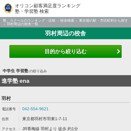
オリコン顧客満足度ランキング
塾・学習塾 検索
塾、スクールのランキング・比較
校舎検索
東京都の駅・市区町村から探す
羽村周辺の校舎一覧
羽村周辺の校舎
目的から絞り込む
中学生 学習塾
の絞り込み
進学塾 ena
羽村
042-554-9621
東京都羽村市羽東1-7-11
JR青梅線 羽村より 徒歩 約1分