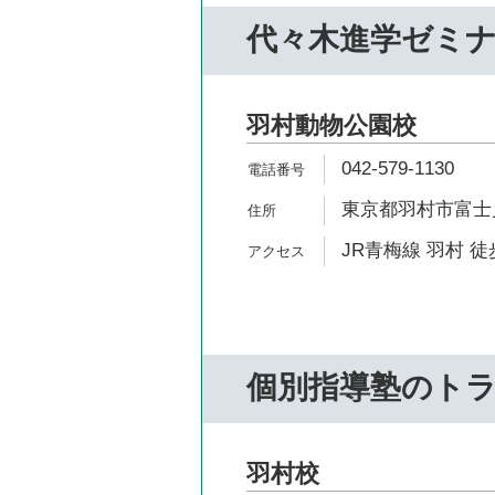
代々木進学ゼミ
羽村動物公園校
042-579-1130
東京都羽村市富士見
JR青梅線 羽村 徒
個別指導塾のト
羽村校