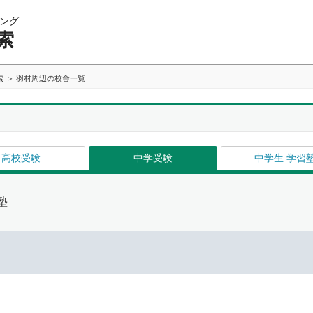
ング
索
索
羽村周辺の校舎一覧
高校受験
中学受験
中学生 学習
塾