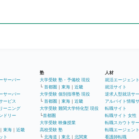
塾
人材
ーサーバー
大学受験 塾・予備校 現役
就活エージェン
└
首都圏
｜
東海
｜
近畿
就活サイト
ーサーバー
大学受験 個別指導塾 現役
逆求人型就活サ
サービス
└
首都圏
｜
東海
｜
近畿
アルバイト情報
リーニング
大学受験 難関大学特化型 現役
転職サイト
ンドリー
└
首都圏
転職サイト 女性
大学受験 映像授業
転職スカウトサ
｜
東海
｜
近畿
高校受験 塾
転職エージェン
ット
└
北海道
｜
東北
｜
北関東
看護師転職