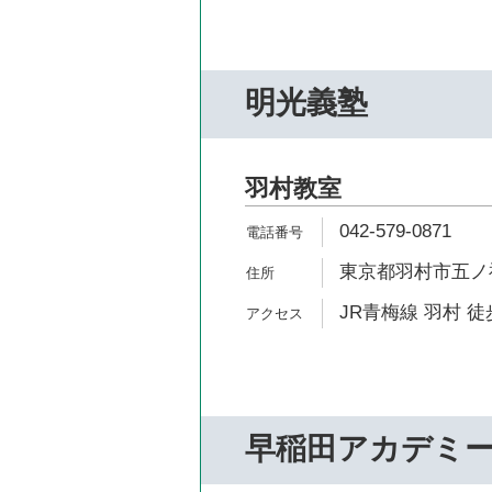
明光義塾
羽村教室
042-579-0871
東京都羽村市五ノ神4
JR青梅線 羽村 徒
早稲田アカデミ