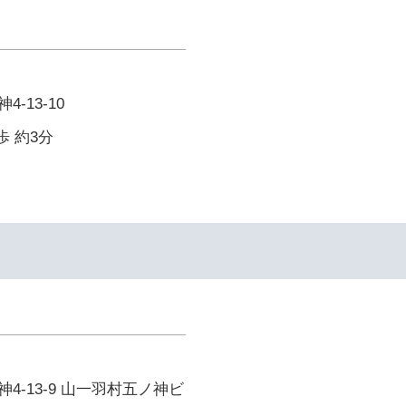
-13-10
歩 約3分
4-13-9 山一羽村五ノ神ビ