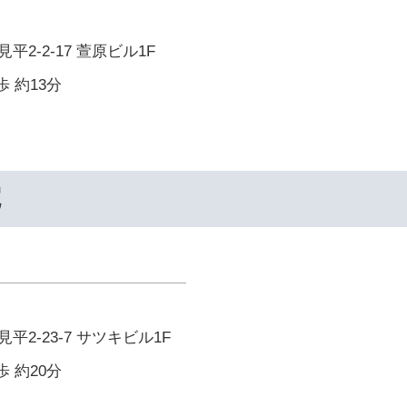
2-2-17 萱原ビル1F
歩 約13分
院
2-23-7 サツキビル1F
歩 約20分