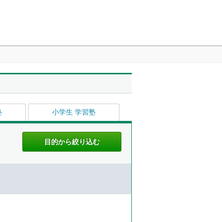
塾
小学生 学習塾