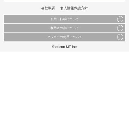
会社概要
個人情報保護方針
引用・転載について
利用者の声について
当サイトで公開されている情報（文字、写真、イラスト、画像データ等）及びこれらの配
置・編集および構造などについての著作権は株式会社oricon MEに帰属しております。
クッキーの使用について
当サイトに掲載している内容はすべてサービスの利用者が提出された見解・感想です。
これらの情報を権利者の許可なく無断転載・複製などの二次利用を行うことは固く禁じて
弊社が内容について正確性を含め一切保証するものではありません。
おります。
© oricon ME inc.
このサイトでは Cookie を使用して、ユーザーに合わせたコンテンツや広告の表示、ソー
弊社の見解・ 意見ではないことをご理解いただいた上でご覧ください。
シャル メディア機能の提供、広告の表示回数やクリック数の測定を行っています。
また、ユーザーによるサイトの利用状況についても情報を収集し、ソーシャル メディア
や広告配信、データ解析の各パートナーに提供しています。
各パートナーは、この情報とユーザーが各パートナーに提供した他の情報や、ユーザーが
各パートナーのサービスを使用したときに収集した他の情報を組み合わせて使用すること
があります。