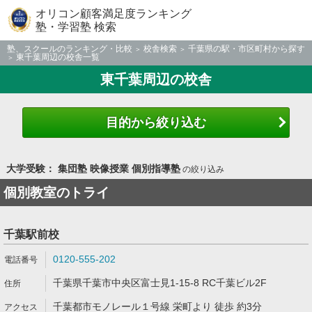
オリコン顧客満足度ランキング
塾・学習塾 検索
塾、スクールのランキング・比較
校舎検索
千葉県の駅・市区町村から探す
東千葉周辺の校舎一覧
東千葉周辺の校舎
目的から絞り込む
大学受験： 集団塾 映像授業 個別指導塾
の絞り込み
個別教室のトライ
千葉駅前校
0120-555-202
千葉県千葉市中央区富士見1-15-8 RC千葉ビル2F
千葉都市モノレール１号線 栄町より 徒歩 約3分