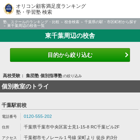
オリコン顧客満足度ランキング
塾・学習塾 検索
塾、スクールのランキング・比較
校舎検索
千葉県の駅・市区町村から探す
東千葉周辺の校舎一覧
東千葉周辺の校舎
目的から絞り込む
高校受験： 集団塾 個別指導塾
の絞り込み
個別教室のトライ
千葉駅前校
0120-555-202
千葉県千葉市中央区富士見1-15-8 RC千葉ビル2F
千葉都市モノレール１号線 栄町より 徒歩 約3分