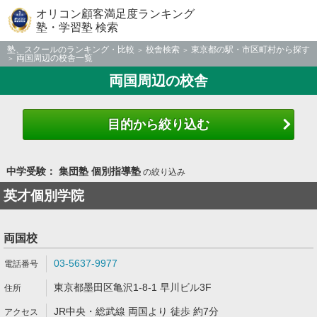
オリコン顧客満足度ランキング
塾・学習塾 検索
塾、スクールのランキング・比較
校舎検索
東京都の駅・市区町村から探す
両国周辺の校舎一覧
両国周辺の校舎
目的から絞り込む
中学受験： 集団塾 個別指導塾
の絞り込み
英才個別学院
両国校
03-5637-9977
東京都墨田区亀沢1-8-1 早川ビル3F
JR中央・総武線 両国より 徒歩 約7分