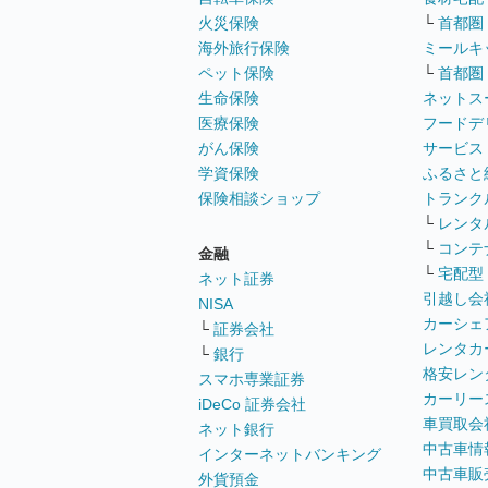
火災保険
└
首都圏
海外旅行保険
ミールキ
ペット保険
└
首都圏
生命保険
ネットス
医療保険
フードデ
がん保険
サービス
学資保険
ふるさと
保険相談ショップ
トランク
└
レンタ
└
コンテ
金融
└
宅配型
ネット証券
引越し会
NISA
カーシェ
└
証券会社
レンタカ
└
銀行
格安レン
スマホ専業証券
カーリー
iDeCo 証券会社
車買取会
ネット銀行
中古車情
インターネットバンキング
中古車販
外貨預金