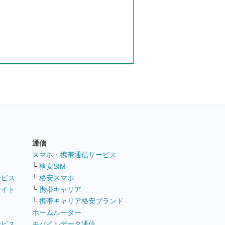
通信
ト
スマホ・携帯通信サービス
└
格安SIM
ービス
└
格安スマホ
サイト
└
携帯キャリア
└
携帯キャリア格安ブランド
ホームルーター
ービス
モバイルデータ通信