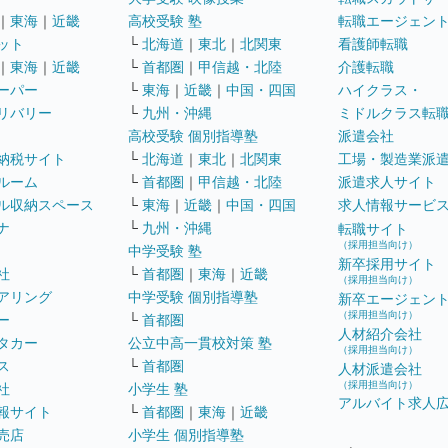
｜
東海
｜
近畿
高校受験 塾
転職エージェン
ット
└
北海道
｜
東北
｜
北関東
看護師転職
｜
東海
｜
近畿
└
首都圏
｜
甲信越・北陸
介護転職
ーパー
└
東海
｜
近畿
｜
中国・四国
ハイクラス・
リバリー
└
九州・沖縄
ミドルクラス転
高校受験 個別指導塾
派遣会社
納税サイト
└
北海道
｜
東北
｜
北関東
工場・製造業派
ルーム
└
首都圏
｜
甲信越・北陸
派遣求人サイト
ル収納スペース
└
東海
｜
近畿
｜
中国・四国
求人情報サービ
ナ
└
九州・沖縄
転職サイト
（採用担当向け）
中学受験 塾
新卒採用サイト
社
└
首都圏
｜
東海
｜
近畿
（採用担当向け）
アリング
中学受験 個別指導塾
新卒エージェン
（採用担当向け）
ー
└
首都圏
人材紹介会社
タカー
公立中高一貫校対策 塾
（採用担当向け）
ス
└
首都圏
人材派遣会社
（採用担当向け）
社
小学生 塾
アルバイト求人
報サイト
└
首都圏
｜
東海
｜
近畿
売店
小学生 個別指導塾