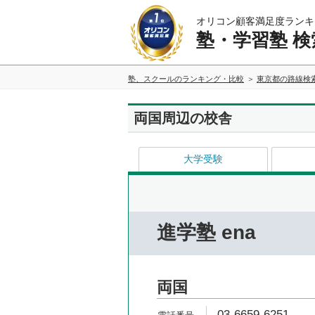
オリコン顧客満足度ランキ
塾・学習塾 検
塾、スクールのランキング・比較
東京都の路線検
両国周辺の校舎
大学受験
進学塾 ena
両国
03-6659-6251