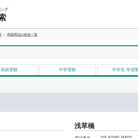
ング
索
索
両国周辺の校舎一覧
高校受験
中学受験
中学生 学習
浅草橋
03-6240-9401