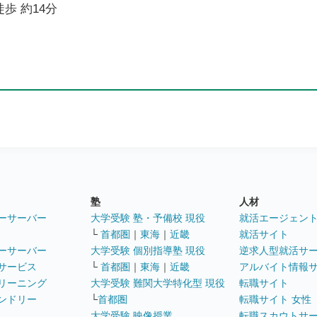
歩 約14分
塾
人材
ーサーバー
大学受験 塾・予備校 現役
就活エージェン
└
首都圏
｜
東海
｜
近畿
就活サイト
ーサーバー
大学受験 個別指導塾 現役
逆求人型就活サ
サービス
└
首都圏
｜
東海
｜
近畿
アルバイト情報
リーニング
大学受験 難関大学特化型 現役
転職サイト
ンドリー
└
首都圏
転職サイト 女性
大学受験 映像授業
転職スカウトサ