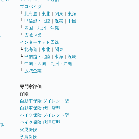
ト
プロバイダ
└
北海道
｜
東北
｜
関東
｜
東海
└
甲信越・北陸
｜
近畿
｜
中国
└
四国
｜
九州・沖縄
職
└
広域企業
インターネット回線
遣
└
北海道
｜
東北
｜
関東
└
甲信越・北陸
｜
東海
｜
近畿
ス
└
中国・四国
｜
九州・沖縄
└
広域企業
専門家評価
ト
保険
自動車保険 ダイレクト型
自動車保険 代理店型
バイク保険 ダイレクト型
バイク保険 代理店型
広告
火災保険
学資保険