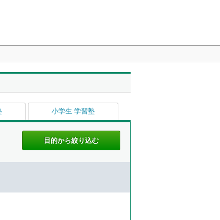
塾
小学生 学習塾