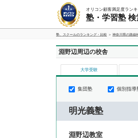
オリコン顧客満足度ランキ
塾・学習塾 検
塾、スクールのランキング・比較
神奈川県の路線
淵野辺周辺の校舎
大学受験
集団塾
個別指導
明光義塾
淵野辺教室