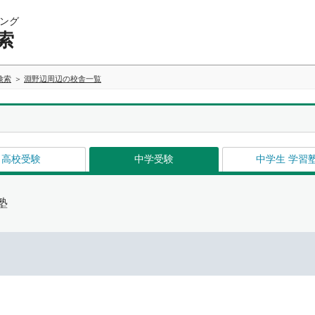
ング
索
検索
淵野辺周辺の校舎一覧
高校受験
中学受験
中学生 学習
塾