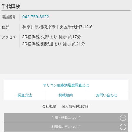
千代田校
042-759-3622
神奈川県相模原市中央区千代田7-12-6
JR横浜線 矢部より 徒歩 約17分
JR横浜線 淵野辺より 徒歩 約21分
オリコン顧客満足度調査とは
調査方法
掲載規約
お問い合わせ
会社概要
個人情報保護方針
引用・転載について
利用者の声について
当サイトで公開されている情報（文字、写真、イラスト、画像データ等）及びこれらの配