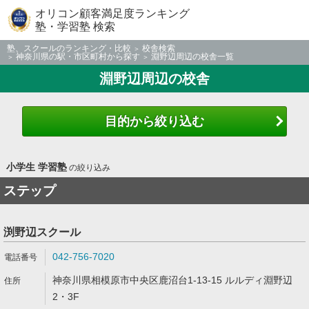
オリコン顧客満足度ランキング
塾・学習塾 検索
塾、スクールのランキング・比較
校舎検索
神奈川県の駅・市区町村から探す
淵野辺周辺の校舎一覧
淵野辺周辺の校舎
目的から絞り込む
小学生 学習塾
の絞り込み
ステップ
渕野辺スクール
042-756-7020
神奈川県相模原市中央区鹿沼台1-13-15 ルルディ淵野辺
2・3F