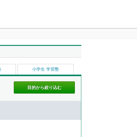
塾
小学生 学習塾