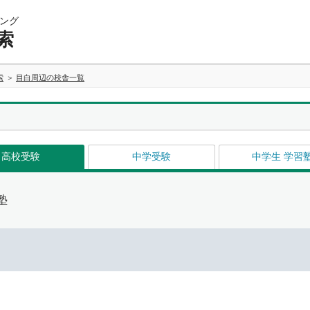
ング
索
索
目白周辺の校舎一覧
高校受験
中学受験
中学生 学習
塾