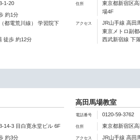
1-20
東京都新宿区高田
場4F
歩 約1分
JR山手線 高田
（都電荒川線） 学習院下
東京メトロ副都心
 徒歩 約12分
西武新宿線 下落
高田馬場教室
0120-59-3762
14-3 目白寛永堂ビル 6F
東京都新宿区高田馬
歩 約3分
JR山手線 高田