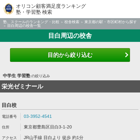
オリコン顧客満足度ランキング
塾・学習塾 検索
塾、スクールのランキング・比較
校舎検索
東京都の駅・市区町村から探す
目白周辺の校舎一覧
目白周辺の校舎
目的から絞り込む
中学生 学習塾
の絞り込み
栄光ゼミナール
目白校
03-3952-4541
東京都豊島区目白3-1-20
JR山手線 目白より 徒歩 約1分