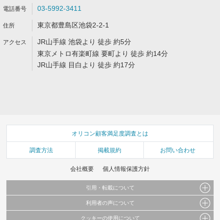
03-5992-3411
東京都豊島区池袋2-2-1
JR山手線 池袋より 徒歩 約5分
東京メトロ有楽町線 要町より 徒歩 約14分
JR山手線 目白より 徒歩 約17分
オリコン顧客満足度調査とは
調査方法
掲載規約
お問い合わせ
会社概要
個人情報保護方針
引用・転載について
利用者の声について
当サイトで公開されている情報（文字、写真、イラスト、画像データ等）及びこれらの配
置・編集および構造などについての著作権は株式会社oricon MEに帰属しております。
クッキーの使用について
当サイトに掲載している内容はすべてサービスの利用者が提出された見解・感想です。