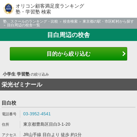
オリコン顧客満足度ランキング
塾・学習塾 検索
塾、スクールのランキング・比較
校舎検索
東京都の駅・市区町村から探す
目白周辺の校舎一覧
目白周辺の校舎
目的から絞り込む
小学生 学習塾
の絞り込み
栄光ゼミナール
目白校
03-3952-4541
東京都豊島区目白3-1-20
JR山手線 目白より 徒歩 約1分