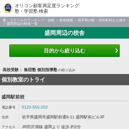
オリコン顧客満足度ランキング
塾・学習塾 検索
塾、スクールのランキング・比較
校舎検索
岩手県の駅・市区町村から探す
盛岡周辺の校舎一覧
盛岡周辺の校舎
目的から絞り込む
高校受験： 集団塾 個別指導塾
の絞り込み
個別教室のトライ
盛岡駅前校
0120-555-202
岩手県盛岡市盛岡駅前通8-11 盛岡駅前ビル3F
JR田沢湖線 盛岡より 徒歩 約2分