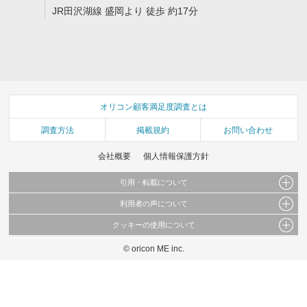
JR田沢湖線 盛岡より 徒歩 約17分
オリコン顧客満足度調査とは
調査方法
掲載規約
お問い合わせ
会社概要
個人情報保護方針
引用・転載について
利用者の声について
当サイトで公開されている情報（文字、写真、イラスト、画像データ等）及びこれらの配
置・編集および構造などについての著作権は株式会社oricon MEに帰属しております。
クッキーの使用について
当サイトに掲載している内容はすべてサービスの利用者が提出された見解・感想です。
これらの情報を権利者の許可なく無断転載・複製などの二次利用を行うことは固く禁じて
弊社が内容について正確性を含め一切保証するものではありません。
おります。
© oricon ME inc.
このサイトでは Cookie を使用して、ユーザーに合わせたコンテンツや広告の表示、ソー
弊社の見解・ 意見ではないことをご理解いただいた上でご覧ください。
シャル メディア機能の提供、広告の表示回数やクリック数の測定を行っています。
また、ユーザーによるサイトの利用状況についても情報を収集し、ソーシャル メディア
や広告配信、データ解析の各パートナーに提供しています。
各パートナーは、この情報とユーザーが各パートナーに提供した他の情報や、ユーザーが