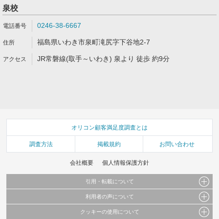
泉校
0246-38-6667
福島県いわき市泉町滝尻字下谷地2-7
JR常磐線(取手～いわき) 泉より 徒歩 約9分
オリコン顧客満足度調査とは
調査方法
掲載規約
お問い合わせ
会社概要
個人情報保護方針
引用・転載について
利用者の声について
当サイトで公開されている情報（文字、写真、イラスト、画像データ等）及びこれらの配
置・編集および構造などについての著作権は株式会社oricon MEに帰属しております。
クッキーの使用について
当サイトに掲載している内容はすべてサービスの利用者が提出された見解・感想です。
これらの情報を権利者の許可なく無断転載・複製などの二次利用を行うことは固く禁じて