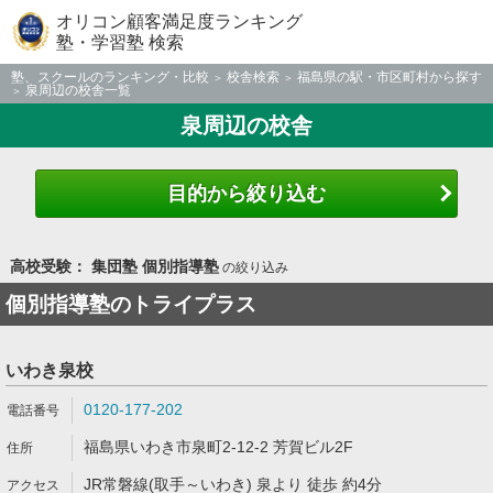
オリコン顧客満足度ランキング
塾・学習塾 検索
塾、スクールのランキング・比較
校舎検索
福島県の駅・市区町村から探す
泉周辺の校舎一覧
泉周辺の校舎
目的から絞り込む
高校受験： 集団塾 個別指導塾
の絞り込み
個別指導塾のトライプラス
いわき泉校
0120-177-202
福島県いわき市泉町2-12-2 芳賀ビル2F
JR常磐線(取手～いわき) 泉より 徒歩 約4分