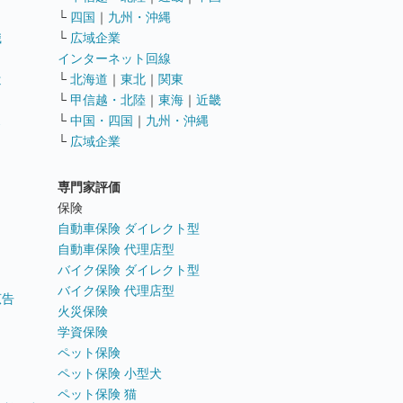
└
四国
｜
九州・沖縄
職
└
広域企業
インターネット回線
遣
└
北海道
｜
東北
｜
関東
└
甲信越・北陸
｜
東海
｜
近畿
ス
└
中国・四国
｜
九州・沖縄
└
広域企業
専門家評価
ト
保険
自動車保険 ダイレクト型
自動車保険 代理店型
バイク保険 ダイレクト型
バイク保険 代理店型
広告
火災保険
学資保険
ペット保険
ペット保険 小型犬
ペット保険 猫