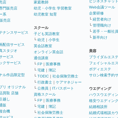
ビジネスチャッ
売店
家庭教師
Web会議ツール
専門販売店
幼児・小学生 学習教室
企業研修
ー系
幼児教室 知育
└
経営者向け
販売店
└
管理職向け
スクール
└
若手・一般社
テナンスサービス
子ども英語教室
└
新卒向け
└
幼児
｜
小学生
画配信サービス
英会話教室
真スタジオ
美容
オンライン英会話
サービス
ブライダルエス
通信講座
ックサービス
フェイシャルエ
└
FP
｜
医療事務
ボディエステ
└
宅建
｜
簿記
ナル作品限定型
サロン検索予約
└
TOEIC
｜
社会保険労務士
└
行政書士
｜
ケアマネジャー
プリ オリジナル
└
公務員
｜
ITパスポート
ウエディング
品買取 店舗
資格スクール
ハウスウエディ
引越し
└
FP
｜
医療事務
格安ウエディン
通販
└
宅建
｜
簿記
結婚相談所
複合機
└
社会保険労務士
結婚式場相談カ
サービス