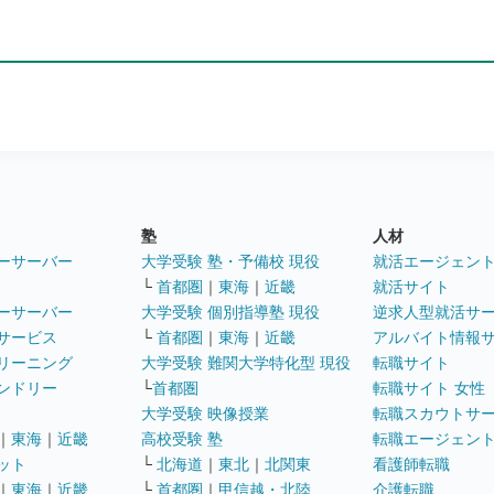
塾
人材
ーサーバー
大学受験 塾・予備校 現役
就活エージェン
└
首都圏
｜
東海
｜
近畿
就活サイト
ーサーバー
大学受験 個別指導塾 現役
逆求人型就活サ
サービス
└
首都圏
｜
東海
｜
近畿
アルバイト情報
リーニング
大学受験 難関大学特化型 現役
転職サイト
ンドリー
└
首都圏
転職サイト 女性
大学受験 映像授業
転職スカウトサ
｜
東海
｜
近畿
高校受験 塾
転職エージェン
ット
└
北海道
｜
東北
｜
北関東
看護師転職
｜
東海
｜
近畿
└
首都圏
｜
甲信越・北陸
介護転職