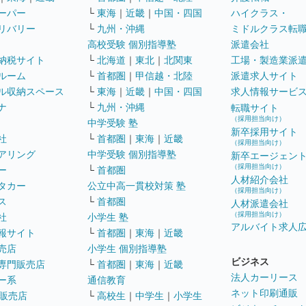
ーパー
└
東海
｜
近畿
｜
中国・四国
ハイクラス・
リバリー
└
九州・沖縄
ミドルクラス転
高校受験 個別指導塾
派遣会社
納税サイト
└
北海道
｜
東北
｜
北関東
工場・製造業派
ルーム
└
首都圏
｜
甲信越・北陸
派遣求人サイト
ル収納スペース
└
東海
｜
近畿
｜
中国・四国
求人情報サービ
ナ
└
九州・沖縄
転職サイト
（採用担当向け）
中学受験 塾
新卒採用サイト
社
└
首都圏
｜
東海
｜
近畿
（採用担当向け）
アリング
中学受験 個別指導塾
新卒エージェン
（採用担当向け）
ー
└
首都圏
人材紹介会社
タカー
公立中高一貫校対策 塾
（採用担当向け）
ス
└
首都圏
人材派遣会社
（採用担当向け）
社
小学生 塾
アルバイト求人
報サイト
└
首都圏
｜
東海
｜
近畿
売店
小学生 個別指導塾
ビジネス
専門販売店
└
首都圏
｜
東海
｜
近畿
法人カーリース
ー系
通信教育
ネット印刷通販
販売店
└
高校生
｜
中学生
｜
小学生