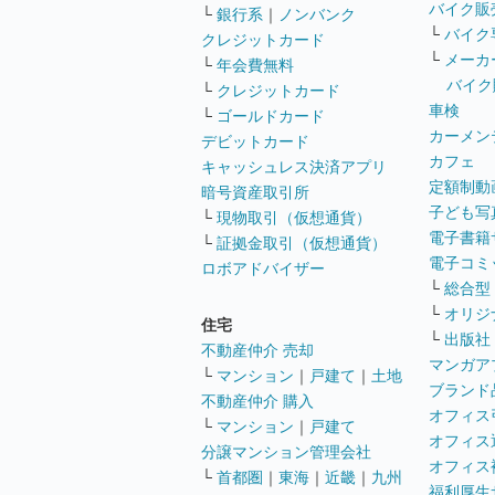
バイク販
└
銀行系
｜
ノンバンク
└
バイク
クレジットカード
└
メーカ
└
年会費無料
バイク
└
クレジットカード
車検
└
ゴールドカード
カーメン
デビットカード
カフェ
キャッシュレス決済アプリ
定額制動
暗号資産取引所
子ども写
└
現物取引（仮想通貨）
電子書籍
└
証拠金取引（仮想通貨）
電子コミ
ロボアドバイザー
└
総合型
└
オリジ
住宅
└
出版社
不動産仲介 売却
マンガア
└
マンション
｜
戸建て
｜
土地
ブランド
不動産仲介 購入
オフィス
└
マンション
｜
戸建て
オフィス
分譲マンション管理会社
オフィス
└
首都圏
｜
東海
｜
近畿
｜
九州
福利厚生