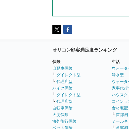
オリコン顧客満足度ランキング
保険
生活
自動車保険
ウォータ
└
ダイレクト型
浄水型
└
代理店型
ウォータ
バイク保険
家事代行
└
ダイレクト型
ハウスク
└
代理店型
コインラ
自転車保険
食材宅配
火災保険
└
首都圏
海外旅行保険
ミールキ
ペット保険
└
首都圏