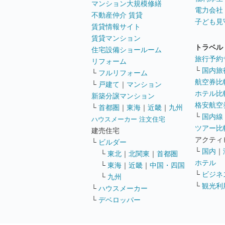
マンション大規模修繕
電力会社
不動産仲介 賃貸
子ども見
賃貸情報サイト
賃貸マンション
トラベル
住宅設備ショールーム
旅行予約
リフォーム
└
国内旅
└
フルリフォーム
航空券比
└
戸建て
｜
マンション
ホテル比
新築分譲マンション
格安航空券
└
首都圏
｜
東海
｜
近畿
｜
九州
└
国内線
ハウスメーカー 注文住宅
ツアー比
建売住宅
アクティ
└
ビルダー
└
国内
｜
└
東北
｜
北関東
｜
首都圏
ホテル
└
東海
｜
近畿
｜
中国・四国
└
ビジネ
└
九州
└
観光利
└
ハウスメーカー
└
デベロッパー