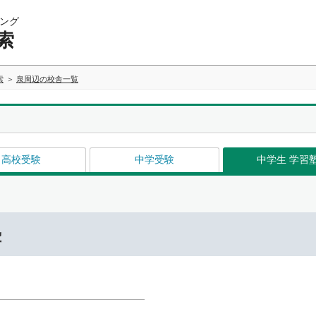
ング
索
索
泉周辺の校舎一覧
高校受験
中学受験
中学生 学習
塾