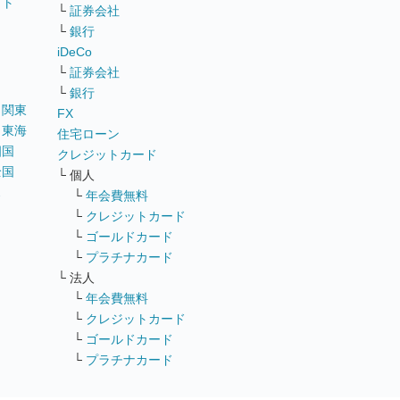
イト
└
証券会社
リ
└
銀行
iDeCo
└
証券会社
└
銀行
｜
関東
FX
｜
東海
住宅ローン
四国
クレジットカード
全国
└ 個人
ス
└
年会費無料
└
クレジットカード
└
ゴールドカード
└
プラチナカード
└ 法人
└
年会費無料
└
クレジットカード
└
ゴールドカード
└
プラチナカード