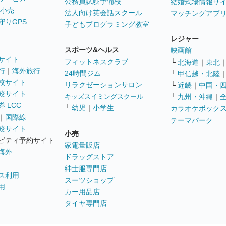
公務員試験予備校
結婚式場情報サ
 小売
法人向け英会話スクール
マッチングアプ
守りGPS
子どもプログラミング教室
レジャー
スポーツ&ヘルス
映画館
サイト
フィットネスクラブ
└
北海道
｜
東北
行
｜
海外旅行
24時間ジム
└
甲信越・北陸
較サイト
リラクゼーションサロン
└
近畿
｜
中国・
較サイト
キッズスイミングスクール
└
九州・沖縄
｜
 LCC
└
幼児
｜
小学生
カラオケボック
｜
国際線
テーマパーク
較サイト
小売
ビティ予約サイト
家電量販店
海外
ドラッグストア
紳士服専門店
ス利用
スーツショップ
用
カー用品店
タイヤ専門店