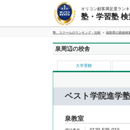
オリコン顧客満足度ランキ
塾・学習塾 検
塾、スクールのランキング・比較
福島県の路線検
泉周辺の校舎
大学受験
ベスト学院進学
泉教室
0120-535-010