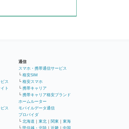
通信
ト
スマホ・携帯通信サービス
└
格安SIM
ービス
└
格安スマホ
サイト
└
携帯キャリア
└
携帯キャリア格安ブランド
ホームルーター
ービス
モバイルデータ通信
ト
プロバイダ
└
北海道
｜
東北
｜
関東
｜
東海
└
甲信越・北陸
｜
近畿
｜
中国