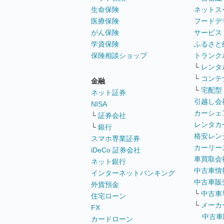
生命保険
ネットス
医療保険
フードデ
がん保険
サービス
学資保険
ふるさと
保険相談ショップ
トランク
└
レンタ
└
コンテ
金融
└
宅配型
ネット証券
引越し会
NISA
カーシェ
└
証券会社
レンタカ
└
銀行
格安レン
スマホ専業証券
カーリー
iDeCo 証券会社
車買取会
ネット銀行
中古車情
インターネットバンキング
中古車販
外貨預金
└
中古車
住宅ローン
└
メーカ
FX
中古車
カードローン