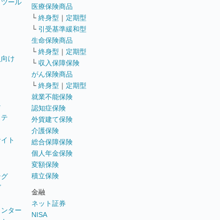
トツール
医療保険商品
└
終身型
｜
定期型
└
引受基準緩和型
生命保険商品
└
終身型
｜
定期型
員向け
└
収入保障保険
がん保険商品
└
終身型
｜
定期型
就業不能保険
テ
認知症保険
ステ
外貨建て保険
介護保険
サイト
総合保障保険
個人年金保険
変額保険
積立保険
ング
グ
金融
ネット証券
ウンター
NISA