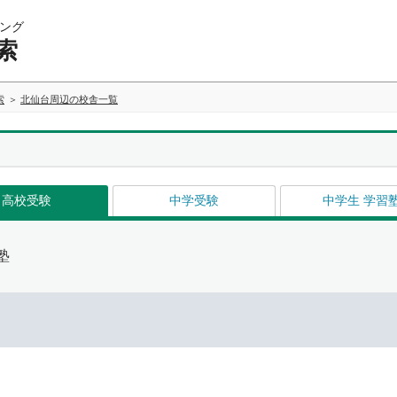
ング
索
索
北仙台周辺の校舎一覧
高校受験
中学受験
中学生 学習
塾