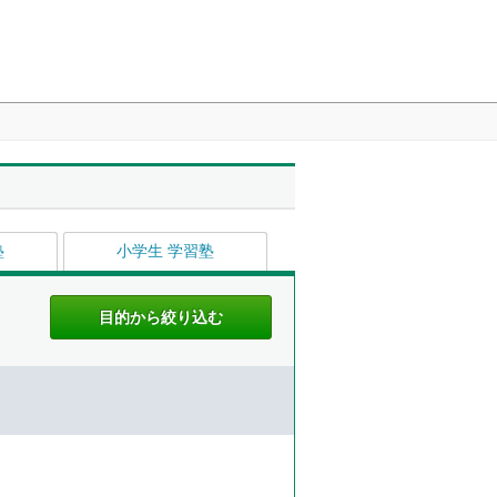
塾
小学生 学習塾