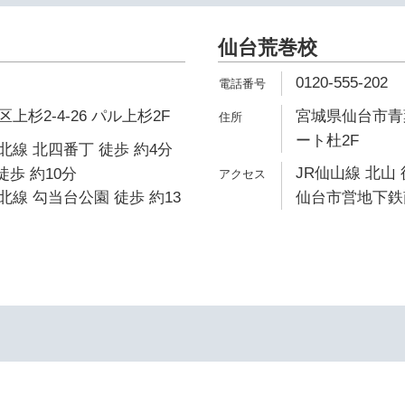
仙台荒巻校
0120-555-202
杉2-4-26 パル上杉2F
宮城県仙台市青葉
ート杜2F
線 北四番丁 徒歩 約4分
JR仙山線 北山 
徒歩 約10分
線 勾当台公園 徒歩 約13
仙台市営地下鉄南