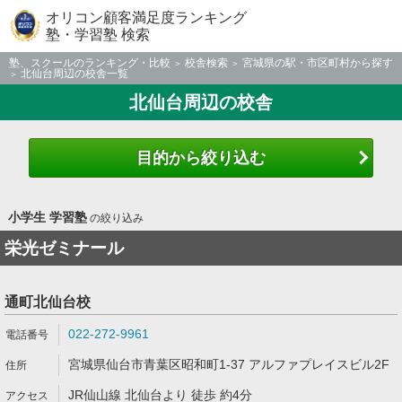
オリコン顧客満足度ランキング
塾・学習塾 検索
塾、スクールのランキング・比較
校舎検索
宮城県の駅・市区町村から探す
北仙台周辺の校舎一覧
北仙台周辺の校舎
目的から絞り込む
小学生 学習塾
の絞り込み
栄光ゼミナール
通町北仙台校
022-272-9961
宮城県仙台市青葉区昭和町1-37 アルファプレイスビル2F
JR仙山線 北仙台より 徒歩 約4分