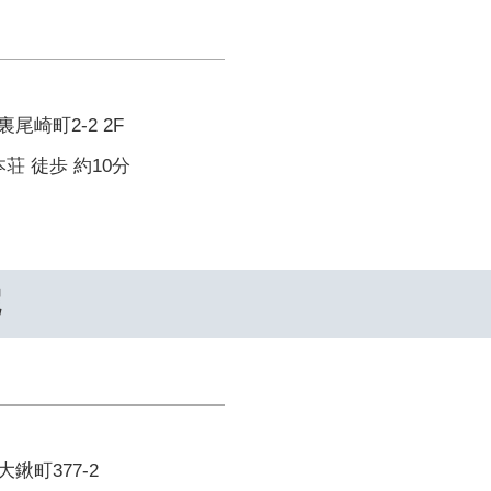
尾崎町2-2 2F
荘 徒歩 約10分
院
鍬町377-2