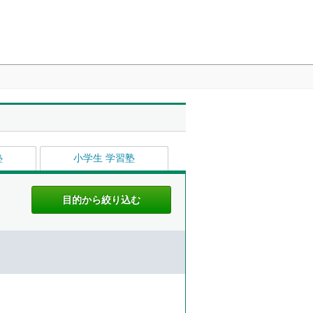
塾
小学生 学習塾