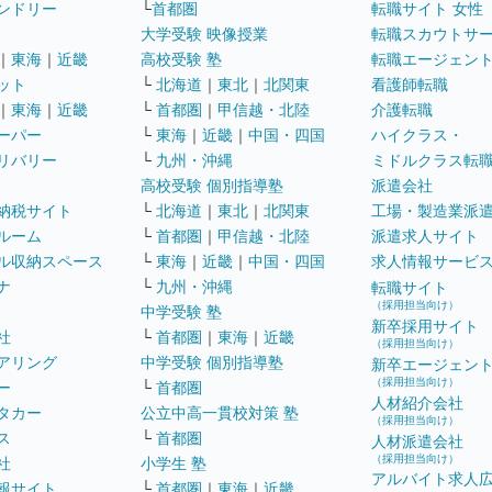
ンドリー
└
首都圏
転職サイト 女性
大学受験 映像授業
転職スカウトサ
｜
東海
｜
近畿
高校受験 塾
転職エージェン
ット
└
北海道
｜
東北
｜
北関東
看護師転職
｜
東海
｜
近畿
└
首都圏
｜
甲信越・北陸
介護転職
ーパー
└
東海
｜
近畿
｜
中国・四国
ハイクラス・
リバリー
└
九州・沖縄
ミドルクラス転
高校受験 個別指導塾
派遣会社
納税サイト
└
北海道
｜
東北
｜
北関東
工場・製造業派
ルーム
└
首都圏
｜
甲信越・北陸
派遣求人サイト
ル収納スペース
└
東海
｜
近畿
｜
中国・四国
求人情報サービ
ナ
└
九州・沖縄
転職サイト
（採用担当向け）
中学受験 塾
新卒採用サイト
社
└
首都圏
｜
東海
｜
近畿
（採用担当向け）
アリング
中学受験 個別指導塾
新卒エージェン
（採用担当向け）
ー
└
首都圏
人材紹介会社
タカー
公立中高一貫校対策 塾
（採用担当向け）
ス
└
首都圏
人材派遣会社
（採用担当向け）
社
小学生 塾
アルバイト求人
報サイト
└
首都圏
｜
東海
｜
近畿