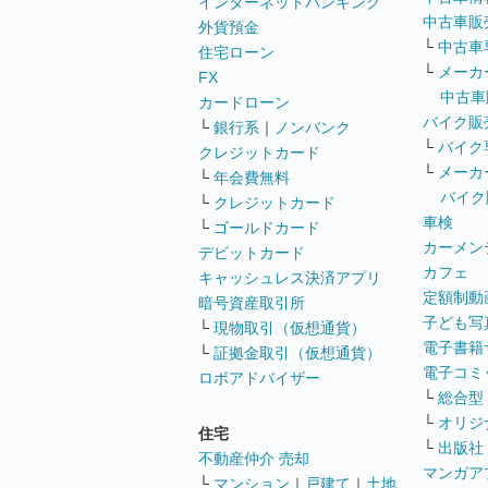
インターネットバンキング
中古車販
外貨預金
└
中古車
住宅ローン
└
メーカ
FX
中古車
カードローン
バイク販
└
銀行系
｜
ノンバンク
└
バイク
クレジットカード
└
メーカ
└
年会費無料
バイク
└
クレジットカード
車検
└
ゴールドカード
カーメン
デビットカード
カフェ
キャッシュレス決済アプリ
定額制動
暗号資産取引所
子ども写
└
現物取引（仮想通貨）
電子書籍
└
証拠金取引（仮想通貨）
電子コミ
ロボアドバイザー
└
総合型
└
オリジ
住宅
└
出版社
不動産仲介 売却
マンガア
└
マンション
｜
戸建て
｜
土地