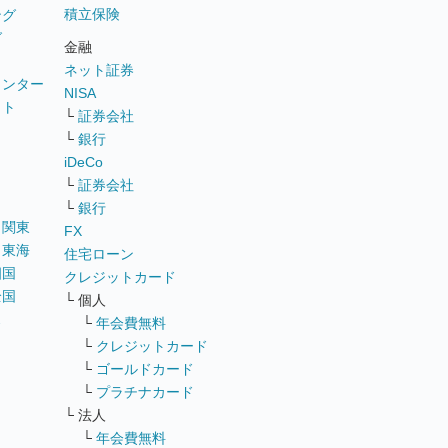
積立保険
ング
グ
金融
ネット証券
ウンター
NISA
イト
└
証券会社
リ
└
銀行
iDeCo
└
証券会社
└
銀行
｜
関東
FX
｜
東海
住宅ローン
四国
クレジットカード
全国
└ 個人
ス
└
年会費無料
└
クレジットカード
└
ゴールドカード
└
プラチナカード
└ 法人
└
年会費無料