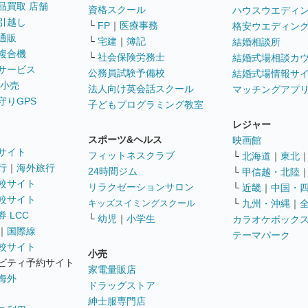
品買取 店舗
資格スクール
ハウスウエディ
引越し
└
FP
｜
医療事務
格安ウエディン
通販
└
宅建
｜
簿記
結婚相談所
複合機
└
社会保険労務士
結婚式場相談カ
サービス
公務員試験予備校
結婚式場情報サ
 小売
法人向け英会話スクール
マッチングアプ
守りGPS
子どもプログラミング教室
レジャー
スポーツ&ヘルス
映画館
サイト
フィットネスクラブ
└
北海道
｜
東北
行
｜
海外旅行
24時間ジム
└
甲信越・北陸
較サイト
リラクゼーションサロン
└
近畿
｜
中国・
較サイト
キッズスイミングスクール
└
九州・沖縄
｜
 LCC
└
幼児
｜
小学生
カラオケボック
｜
国際線
テーマパーク
較サイト
小売
ビティ予約サイト
家電量販店
海外
ドラッグストア
紳士服専門店