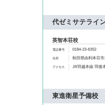
代ゼミサテライ
英智本荘校
0184-23-6352
秋田県由利本荘市美
JR羽越本線 羽後本
東進衛星予備校