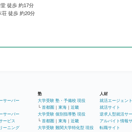
堂 徒歩 約17分
荘 徒歩 約20分
塾
人材
ーサーバー
大学受験 塾・予備校 現役
就活エージェン
└
首都圏
｜
東海
｜
近畿
就活サイト
ーサーバー
大学受験 個別指導塾 現役
逆求人型就活サ
サービス
└
首都圏
｜
東海
｜
近畿
アルバイト情報
リーニング
大学受験 難関大学特化型 現役
転職サイト