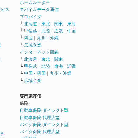
ホームルーター
ービス
モバイルデータ通信
ト
プロバイダ
└
北海道
｜
東北
｜
関東
｜
東海
└
甲信越・北陸
｜
近畿
｜
中国
└
四国
｜
九州・沖縄
職
└
広域企業
インターネット回線
遣
└
北海道
｜
東北
｜
関東
└
甲信越・北陸
｜
東海
｜
近畿
ス
└
中国・四国
｜
九州・沖縄
└
広域企業
専門家評価
ト
保険
自動車保険 ダイレクト型
自動車保険 代理店型
バイク保険 ダイレクト型
バイク保険 代理店型
広告