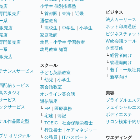
売店
小学生 個別指導塾
ビジネス
専門販売店
└
首都圏
｜
東海
｜
近畿
法人カーリース
ー系
通信教育
ネット印刷通販
販売店
└
高校生
｜
中学生
｜
小学生
ビジネスチャッ
売店
家庭教師
Web会議ツール
専門販売店
幼児・小学生 学習教室
企業研修
ー系
幼児教室 知育
└
経営者向け
販売店
└
管理職向け
スクール
└
若手・一般社
テナンスサービス
子ども英語教室
└
新卒向け
└
幼児
｜
小学生
画配信サービス
英会話教室
真スタジオ
美容
オンライン英会話
サービス
ブライダルエス
通信講座
ックサービス
フェイシャルエ
└
FP
｜
医療事務
ボディエステ
└
宅建
｜
簿記
ナル作品限定型
サロン検索予約
└
TOEIC
｜
社会保険労務士
└
行政書士
｜
ケアマネジャー
プリ オリジナル
└
公務員
｜
ITパスポート
ウエディング