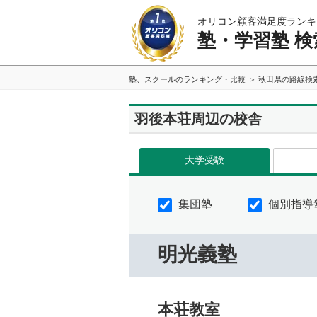
オリコン顧客満足度ランキ
塾・学習塾 検
塾、スクールのランキング・比較
秋田県の路線検
羽後本荘周辺の校舎
大学受験
集団塾
個別指導
明光義塾
本荘教室