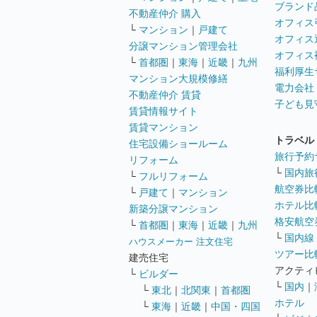
ブランド
不動産仲介 購入
オフィス
└
マンション
｜
戸建て
オフィス
分譲マンション管理会社
オフィス
└
首都圏
｜
東海
｜
近畿
｜
九州
福利厚生
マンション大規模修繕
電力会社
不動産仲介 賃貸
子ども見
賃貸情報サイト
賃貸マンション
トラベル
住宅設備ショールーム
旅行予約
リフォーム
└
国内旅
└
フルリフォーム
航空券比
└
戸建て
｜
マンション
ホテル比
新築分譲マンション
格安航空券
└
首都圏
｜
東海
｜
近畿
｜
九州
└
国内線
ハウスメーカー 注文住宅
ツアー比
建売住宅
アクティ
└
ビルダー
└
国内
｜
└
東北
｜
北関東
｜
首都圏
ホテル
└
東海
｜
近畿
｜
中国・四国