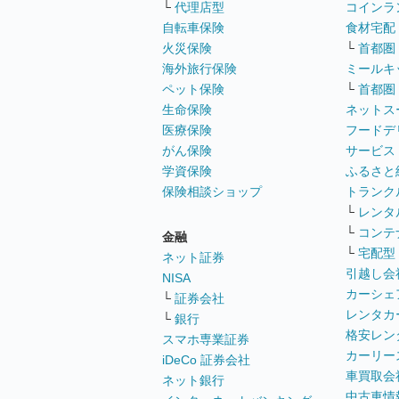
└
代理店型
コインラ
自転車保険
食材宅配
火災保険
└
首都圏
海外旅行保険
ミールキ
ペット保険
└
首都圏
生命保険
ネットス
医療保険
フードデ
がん保険
サービス
学資保険
ふるさと
保険相談ショップ
トランク
└
レンタ
└
コンテ
金融
└
宅配型
ネット証券
引越し会
NISA
カーシェ
└
証券会社
レンタカ
└
銀行
格安レン
スマホ専業証券
カーリー
iDeCo 証券会社
車買取会
ネット銀行
中古車情