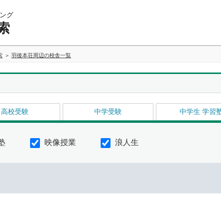
ング
索
索
羽後本荘周辺の校舎一覧
高校受験
中学受験
中学生 学習
塾
映像授業
浪人生