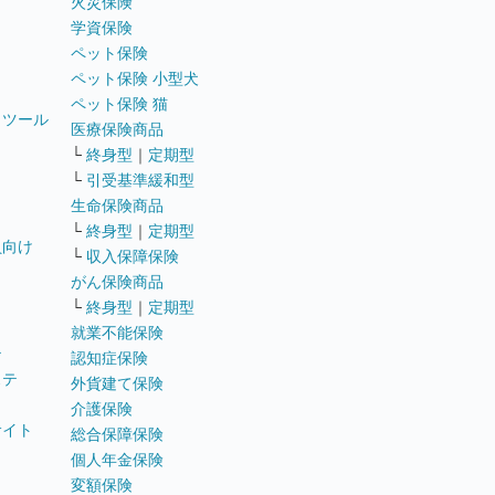
火災保険
学資保険
ペット保険
ペット保険 小型犬
ペット保険 猫
トツール
医療保険商品
└
終身型
｜
定期型
└
引受基準緩和型
生命保険商品
└
終身型
｜
定期型
員向け
└
収入保障保険
がん保険商品
└
終身型
｜
定期型
就業不能保険
テ
認知症保険
ステ
外貨建て保険
介護保険
サイト
総合保障保険
個人年金保険
変額保険