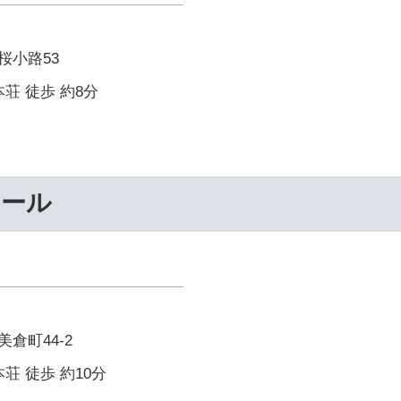
桜小路53
荘 徒歩 約8分
クール
倉町44-2
荘 徒歩 約10分