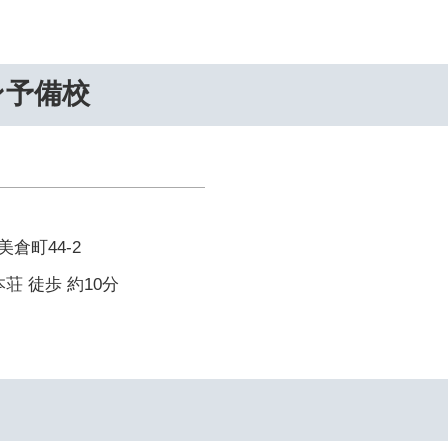
ン予備校
倉町44-2
荘 徒歩 約10分