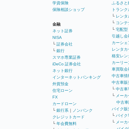
学資保険
ふるさと
保険相談ショップ
トランク
└
レンタ
└
コンテ
金融
└
宅配型
ネット証券
引越し会
NISA
カーシェ
└
証券会社
レンタカ
└
銀行
格安レン
スマホ専業証券
カーリー
iDeCo 証券会社
車買取会
ネット銀行
中古車情
インターネットバンキング
中古車販
外貨預金
└
中古車
住宅ローン
└
メーカ
FX
中古車
カードローン
バイク販
└
銀行系
｜
ノンバンク
└
バイク
クレジットカード
└
メーカ
└
年会費無料
バイク