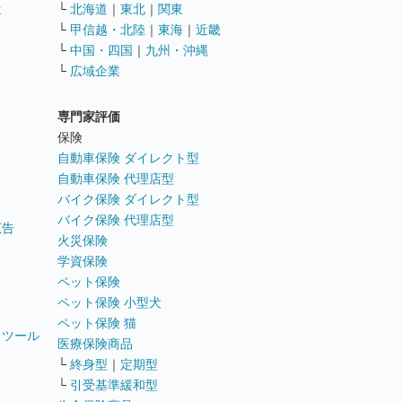
遣
└
北海道
｜
東北
｜
関東
└
甲信越・北陸
｜
東海
｜
近畿
ス
└
中国・四国
｜
九州・沖縄
└
広域企業
専門家評価
ト
保険
自動車保険 ダイレクト型
自動車保険 代理店型
バイク保険 ダイレクト型
バイク保険 代理店型
広告
火災保険
学資保険
ペット保険
ペット保険 小型犬
ペット保険 猫
トツール
医療保険商品
└
終身型
｜
定期型
└
引受基準緩和型