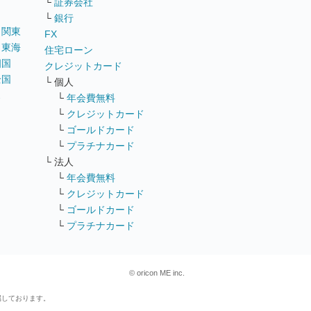
└
証券会社
└
銀行
｜
関東
FX
｜
東海
住宅ローン
四国
クレジットカード
全国
└ 個人
ス
└
年会費無料
└
クレジットカード
└
ゴールドカード
└
プラチナカード
└ 法人
└
年会費無料
└
クレジットカード
└
ゴールドカード
└
プラチナカード
© oricon ME inc.
属しております。