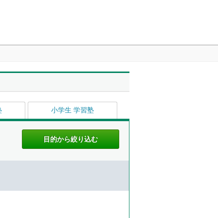
塾
小学生 学習塾