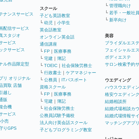
└
管理職向け
スクール
└
若手・一般社
テナンスサービス
子ども英語教室
└
新卒向け
└
幼児
｜
小学生
画配信サービス
英会話教室
真スタジオ
美容
オンライン英会話
サービス
ブライダルエス
通信講座
ックサービス
フェイシャルエ
└
FP
｜
医療事務
ボディエステ
└
宅建
｜
簿記
ナル作品限定型
サロン検索予約
└
TOEIC
｜
社会保険労務士
└
行政書士
｜
ケアマネジャー
プリ オリジナル
└
公務員
｜
ITパスポート
ウエディング
品買取 店舗
資格スクール
ハウスウエディ
引越し
└
FP
｜
医療事務
格安ウエディン
通販
└
宅建
｜
簿記
結婚相談所
複合機
└
社会保険労務士
結婚式場相談カ
サービス
公務員試験予備校
結婚式場情報サ
 小売
法人向け英会話スクール
マッチングアプ
守りGPS
子どもプログラミング教室
レジャー