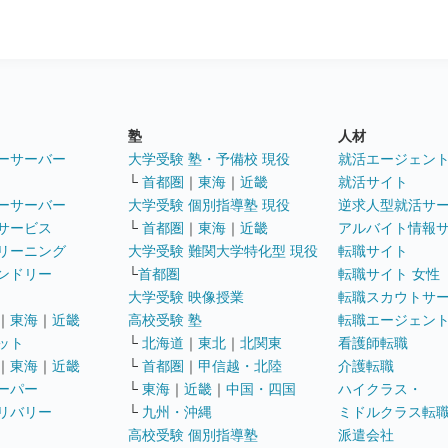
塾
人材
ーサーバー
大学受験 塾・予備校 現役
就活エージェン
└
首都圏
｜
東海
｜
近畿
就活サイト
ーサーバー
大学受験 個別指導塾 現役
逆求人型就活サ
サービス
└
首都圏
｜
東海
｜
近畿
アルバイト情報
リーニング
大学受験 難関大学特化型 現役
転職サイト
ンドリー
└
首都圏
転職サイト 女性
大学受験 映像授業
転職スカウトサ
｜
東海
｜
近畿
高校受験 塾
転職エージェン
ット
└
北海道
｜
東北
｜
北関東
看護師転職
｜
東海
｜
近畿
└
首都圏
｜
甲信越・北陸
介護転職
ーパー
└
東海
｜
近畿
｜
中国・四国
ハイクラス・
リバリー
└
九州・沖縄
ミドルクラス転
高校受験 個別指導塾
派遣会社