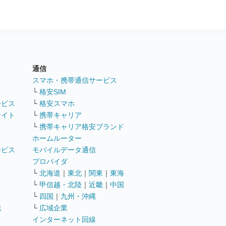
通信
ト
スマホ・携帯通信サービス
└
格安SIM
ービス
└
格安スマホ
サイト
└
携帯キャリア
└
携帯キャリア格安ブランド
ホームルーター
ービス
モバイルデータ通信
ト
プロバイダ
└
北海道
｜
東北
｜
関東
｜
東海
└
甲信越・北陸
｜
近畿
｜
中国
└
四国
｜
九州・沖縄
職
└
広域企業
インターネット回線