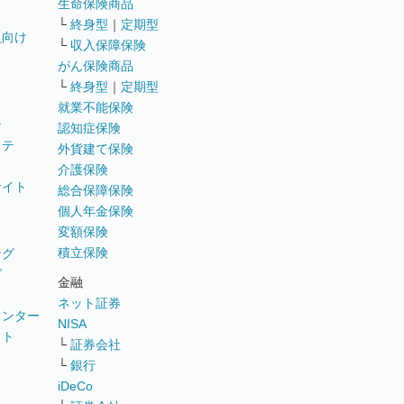
生命保険商品
└
終身型
｜
定期型
員向け
└
収入保障保険
がん保険商品
└
終身型
｜
定期型
就業不能保険
テ
認知症保険
ステ
外貨建て保険
介護保険
サイト
総合保障保険
個人年金保険
変額保険
積立保険
ング
グ
金融
ネット証券
ウンター
NISA
イト
└
証券会社
リ
└
銀行
iDeCo