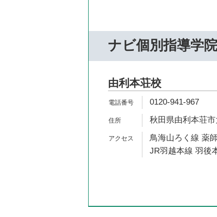
ナビ個別指導学
由利本荘校
0120-941-967
秋田県由利本荘市大
鳥海山ろく線 薬師
JR羽越本線 羽後本