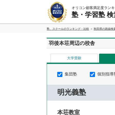
オリコン顧客満足度ランキ
塾・学習塾 検
塾、スクールのランキング・比較
秋田県の路線検
羽後本荘周辺の校舎
大学受験
集団塾
個別指導
明光義塾
本荘教室