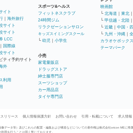
スポーツ&ヘルス
映画館
サイト
フィットネスクラブ
└
北海道
｜
東北
行
｜
海外旅行
24時間ジム
└
甲信越・北陸
較サイト
リラクゼーションサロン
└
近畿
｜
中国・
較サイト
キッズスイミングスクール
└
九州・沖縄
｜
 LCC
└
幼児
｜
小学生
カラオケボック
｜
国際線
テーマパーク
較サイト
小売
ビティ予約サイト
家電量販店
海外
ドラッグストア
紳士服専門店
ス利用
スーツショップ
用
カー用品店
タイヤ専門店
ースリリース
個人情報保護方針
お問い合わせ
引用・転載について
求人情報
データ等）及びこれらの配置・編集および構造などについての著作権は株式会社oricon MEに帰
次利用を行うことは固く禁じております。