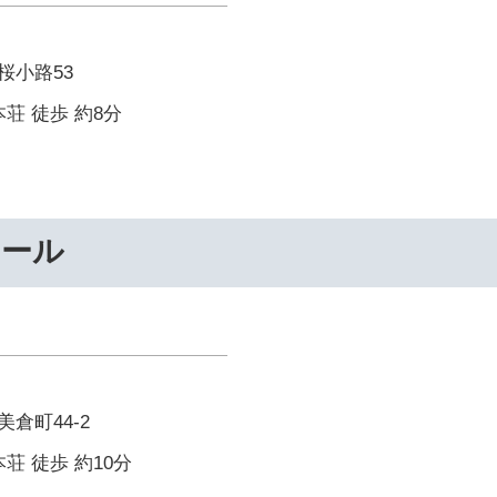
桜小路53
荘 徒歩 約8分
クール
倉町44-2
荘 徒歩 約10分