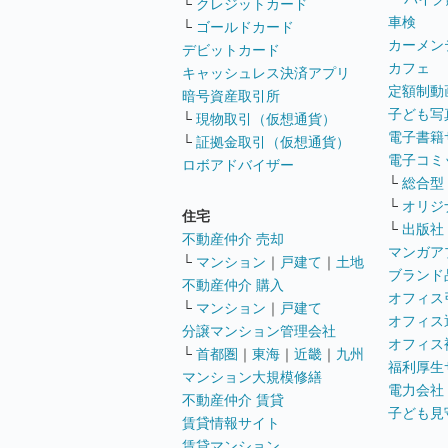
└
クレジットカード
車検
└
ゴールドカード
カーメン
デビットカード
カフェ
キャッシュレス決済アプリ
定額制動
暗号資産取引所
子ども写
└
現物取引（仮想通貨）
電子書籍
└
証拠金取引（仮想通貨）
電子コミ
ロボアドバイザー
└
総合型
└
オリジ
住宅
└
出版社
不動産仲介 売却
マンガア
└
マンション
｜
戸建て
｜
土地
ブランド
不動産仲介 購入
オフィス
└
マンション
｜
戸建て
オフィス
分譲マンション管理会社
オフィス
└
首都圏
｜
東海
｜
近畿
｜
九州
福利厚生
マンション大規模修繕
電力会社
不動産仲介 賃貸
子ども見
賃貸情報サイト
賃貸マンション