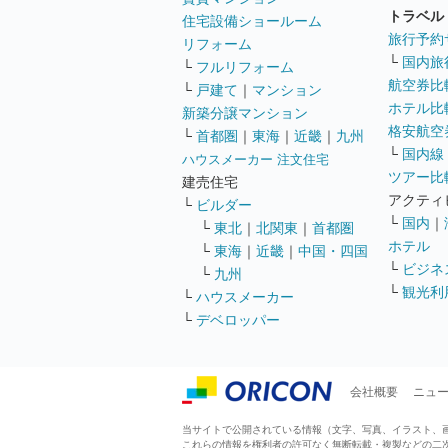
トラベル
住宅設備ショールーム
旅行予約
リフォーム
└
国内旅
└
フルリフォーム
航空券比
└
戸建て
｜
マンション
ホテル比
新築分譲マンション
格安航空券
└
首都圏
｜
東海
｜
近畿
｜
九州
└
国内線
ハウスメーカー 注文住宅
ツアー比
建売住宅
アクティ
└
ビルダー
└
国内
｜
└
東北
｜
北関東
｜
首都圏
ホテル
└
東海
｜
近畿
｜
中国・四国
└
ビジネ
└
九州
└
観光利
└
ハウスメーカー
└
デベロッパー
会社概要
ニュ
当サイトで公開されている情報（文字、写真、イラスト、画像
これらの情報を権利者の許可なく無断転載・複製などの二