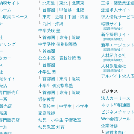
納税サイト
└
北海道
｜
東北
｜
北関東
工場・製造業派
ルーム
└
首都圏
｜
甲信越・北陸
派遣求人サイト
ル収納スペース
└
東海
｜
近畿
｜
中国・四国
求人情報サービ
ナ
└
九州・沖縄
転職サイト
（採用担当向け）
中学受験 塾
新卒採用サイト
社
└
首都圏
｜
東海
｜
近畿
（採用担当向け）
アリング
中学受験 個別指導塾
新卒エージェン
（採用担当向け）
ー
└
首都圏
人材紹介会社
タカー
公立中高一貫校対策 塾
（採用担当向け）
ス
└
首都圏
人材派遣会社
（採用担当向け）
社
小学生 塾
アルバイト求人
報サイト
└
首都圏
｜
東海
｜
近畿
売店
小学生 個別指導塾
ビジネス
専門販売店
└
首都圏
｜
東海
｜
近畿
法人カーリース
ー系
通信教育
ネット印刷通販
販売店
└
高校生
｜
中学生
｜
小学生
ビジネスチャッ
売店
家庭教師
Web会議ツール
専門販売店
幼児・小学生 学習教室
企業研修
ー系
幼児教室 知育
└
経営者向け
販売店