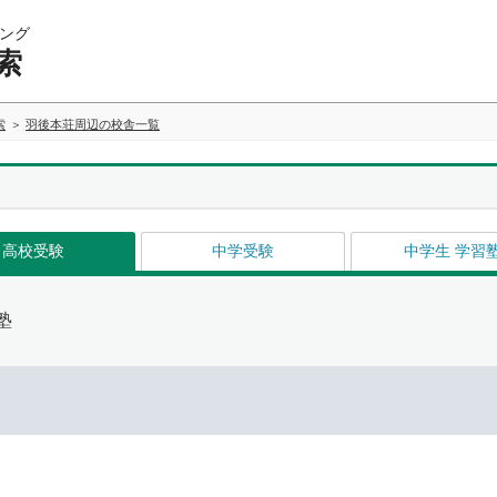
ング
索
索
羽後本荘周辺の校舎一覧
高校受験
中学受験
中学生 学習
塾