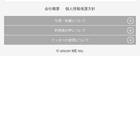
会社概要
個人情報保護方針
引用・転載について
利用者の声について
当サイトで公開されている情報（文字、写真、イラスト、画像データ等）及びこれらの配
置・編集および構造などについての著作権は株式会社oricon MEに帰属しております。
クッキーの使用について
当サイトに掲載している内容はすべてサービスの利用者が提出された見解・感想です。
これらの情報を権利者の許可なく無断転載・複製などの二次利用を行うことは固く禁じて
弊社が内容について正確性を含め一切保証するものではありません。
おります。
© oricon ME inc.
このサイトでは Cookie を使用して、ユーザーに合わせたコンテンツや広告の表示、ソー
弊社の見解・ 意見ではないことをご理解いただいた上でご覧ください。
シャル メディア機能の提供、広告の表示回数やクリック数の測定を行っています。
また、ユーザーによるサイトの利用状況についても情報を収集し、ソーシャル メディア
や広告配信、データ解析の各パートナーに提供しています。
各パートナーは、この情報とユーザーが各パートナーに提供した他の情報や、ユーザーが
各パートナーのサービスを使用したときに収集した他の情報を組み合わせて使用すること
があります。