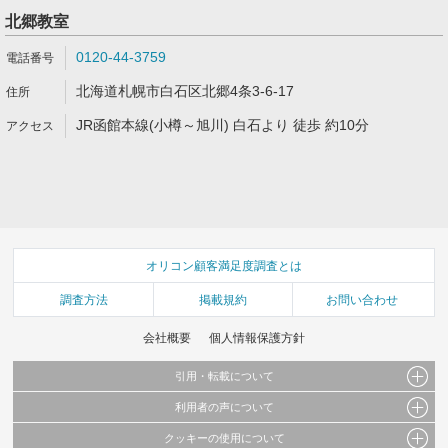
北郷教室
0120-44-3759
北海道札幌市白石区北郷4条3-6-17
JR函館本線(小樽～旭川) 白石より 徒歩 約10分
オリコン顧客満足度調査とは
調査方法
掲載規約
お問い合わせ
会社概要
個人情報保護方針
引用・転載について
利用者の声について
当サイトで公開されている情報（文字、写真、イラスト、画像データ等）及びこれらの配
置・編集および構造などについての著作権は株式会社oricon MEに帰属しております。
クッキーの使用について
当サイトに掲載している内容はすべてサービスの利用者が提出された見解・感想です。
これらの情報を権利者の許可なく無断転載・複製などの二次利用を行うことは固く禁じて