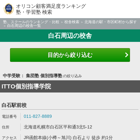
オリコン顧客満足度ランキング
塾・学習塾 検索
塾、スクールのランキング・比較
校舎検索
北海道の駅・市区町村から探す
白石周辺の校舎一覧
白石周辺の校舎
目的から絞り込む
中学受験： 集団塾 個別指導塾
の絞り込み
ITTO個別指導学院
白石駅前校
011-827-8889
北海道札幌市白石区平和通3北5-12
JR函館本線(小樽～旭川) 白石より 徒歩 約1分