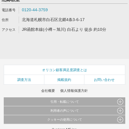
0120-44-3759
北海道札幌市白石区北郷4条3-6-17
JR函館本線(小樽～旭川) 白石より 徒歩 約10分
オリコン顧客満足度調査とは
調査方法
掲載規約
お問い合わせ
会社概要
個人情報保護方針
引用・転載について
利用者の声について
当サイトで公開されている情報（文字、写真、イラスト、画像データ等）及びこれらの配
置・編集および構造などについての著作権は株式会社oricon MEに帰属しております。
クッキーの使用について
当サイトに掲載している内容はすべてサービスの利用者が提出された見解・感想です。
これらの情報を権利者の許可なく無断転載・複製などの二次利用を行うことは固く禁じて
弊社が内容について正確性を含め一切保証するものではありません。
おります。