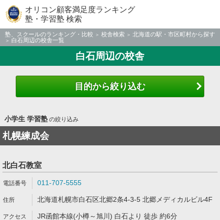
オリコン顧客満足度ランキング
塾・学習塾 検索
塾、スクールのランキング・比較
校舎検索
北海道の駅・市区町村から探す
白石周辺の校舎一覧
白石周辺の校舎
目的から絞り込む
小学生 学習塾
の絞り込み
札幌練成会
北白石教室
011-707-5555
北海道札幌市白石区北郷2条4-3-5 北郷メディカルビル4F
JR函館本線(小樽～旭川) 白石より 徒歩 約6分