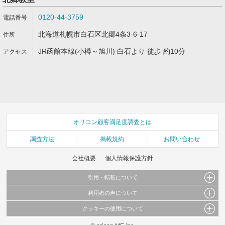
0120-44-3759
北海道札幌市白石区北郷4条3-6-17
JR函館本線(小樽～旭川) 白石より 徒歩 約10分
オリコン顧客満足度調査とは
調査方法
掲載規約
お問い合わせ
会社概要
個人情報保護方針
引用・転載について
利用者の声について
当サイトで公開されている情報（文字、写真、イラスト、画像データ等）及びこれらの配
置・編集および構造などについての著作権は株式会社oricon MEに帰属しております。
クッキーの使用について
当サイトに掲載している内容はすべてサービスの利用者が提出された見解・感想です。
これらの情報を権利者の許可なく無断転載・複製などの二次利用を行うことは固く禁じて
弊社が内容について正確性を含め一切保証するものではありません。
おります。