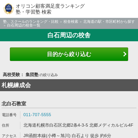
オリコン顧客満足度ランキング
塾・学習塾 検索
塾、スクールのランキング・比較
校舎検索
北海道の駅・市区町村から探す
白石周辺の校舎一覧
白石周辺の校舎
目的から絞り込む
高校受験： 集団塾
の絞り込み
札幌練成会
北白石教室
011-707-5555
北海道札幌市白石区北郷2条4-3-5 北郷メディカルビル4F
JR函館本線(小樽～旭川) 白石より 徒歩 約6分