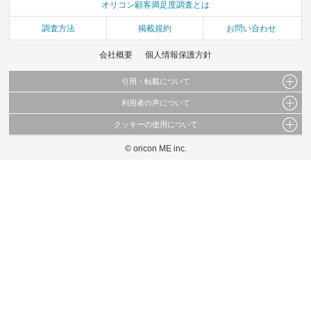
オリコン顧客満足度調査とは
調査方法
掲載規約
お問い合わせ
会社概要
個人情報保護方針
引用・転載について
利用者の声について
当サイトで公開されている情報（文字、写真、イラスト、画像データ等）及びこれらの配
置・編集および構造などについての著作権は株式会社oricon MEに帰属しております。
クッキーの使用について
当サイトに掲載している内容はすべてサービスの利用者が提出された見解・感想です。
これらの情報を権利者の許可なく無断転載・複製などの二次利用を行うことは固く禁じて
弊社が内容について正確性を含め一切保証するものではありません。
おります。
© oricon ME inc.
このサイトでは Cookie を使用して、ユーザーに合わせたコンテンツや広告の表示、ソー
弊社の見解・ 意見ではないことをご理解いただいた上でご覧ください。
シャル メディア機能の提供、広告の表示回数やクリック数の測定を行っています。
また、ユーザーによるサイトの利用状況についても情報を収集し、ソーシャル メディア
や広告配信、データ解析の各パートナーに提供しています。
各パートナーは、この情報とユーザーが各パートナーに提供した他の情報や、ユーザーが
各パートナーのサービスを使用したときに収集した他の情報を組み合わせて使用すること
があります。