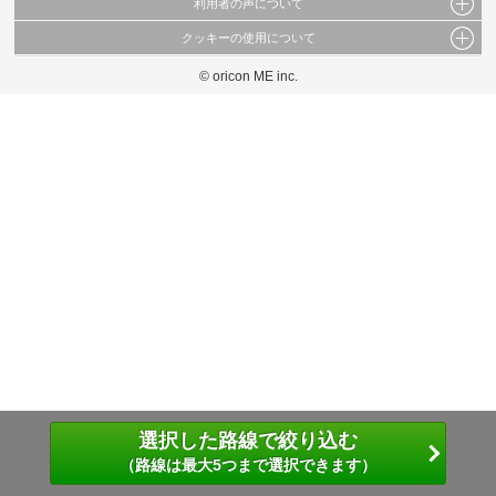
利用者の声について
当サイトで公開されている情報（文字、写真、イラスト、画像データ等）及びこれらの配
置・編集および構造などについての著作権は株式会社oricon MEに帰属しております。
クッキーの使用について
当サイトに掲載している内容はすべてサービスの利用者が提出された見解・感想です。
これらの情報を権利者の許可なく無断転載・複製などの二次利用を行うことは固く禁じて
弊社が内容について正確性を含め一切保証するものではありません。
おります。
© oricon ME inc.
このサイトでは Cookie を使用して、ユーザーに合わせたコンテンツや広告の表示、ソー
弊社の見解・ 意見ではないことをご理解いただいた上でご覧ください。
シャル メディア機能の提供、広告の表示回数やクリック数の測定を行っています。
また、ユーザーによるサイトの利用状況についても情報を収集し、ソーシャル メディア
や広告配信、データ解析の各パートナーに提供しています。
各パートナーは、この情報とユーザーが各パートナーに提供した他の情報や、ユーザーが
各パートナーのサービスを使用したときに収集した他の情報を組み合わせて使用すること
があります。
選択した路線で絞り込む
（路線は最大5つまで選択できます）