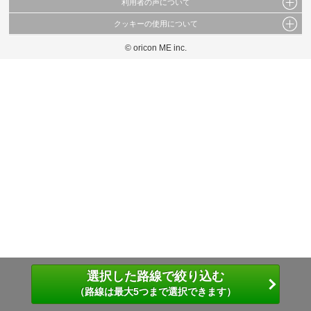
利用者の声について
当サイトで公開されている情報（文字、写真、イラスト、画像データ等）及びこれらの配
置・編集および構造などについての著作権は株式会社oricon MEに帰属しております。
クッキーの使用について
当サイトに掲載している内容はすべてサービスの利用者が提出された見解・感想です。
これらの情報を権利者の許可なく無断転載・複製などの二次利用を行うことは固く禁じて
弊社が内容について正確性を含め一切保証するものではありません。
おります。
© oricon ME inc.
このサイトでは Cookie を使用して、ユーザーに合わせたコンテンツや広告の表示、ソー
弊社の見解・ 意見ではないことをご理解いただいた上でご覧ください。
シャル メディア機能の提供、広告の表示回数やクリック数の測定を行っています。
また、ユーザーによるサイトの利用状況についても情報を収集し、ソーシャル メディア
や広告配信、データ解析の各パートナーに提供しています。
各パートナーは、この情報とユーザーが各パートナーに提供した他の情報や、ユーザーが
各パートナーのサービスを使用したときに収集した他の情報を組み合わせて使用すること
があります。
選択した路線で絞り込む
（路線は最大5つまで選択できます）