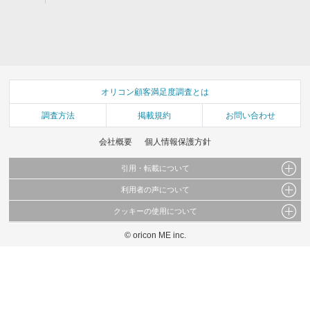
オリコン顧客満足度調査とは
調査方法
掲載規約
お問い合わせ
会社概要
個人情報保護方針
引用・転載について
利用者の声について
当サイトで公開されている情報（文字、写真、イラスト、画像データ等）及びこれらの配
置・編集および構造などについての著作権は株式会社oricon MEに帰属しております。
クッキーの使用について
当サイトに掲載している内容はすべてサービスの利用者が提出された見解・感想です。
これらの情報を権利者の許可なく無断転載・複製などの二次利用を行うことは固く禁じて
弊社が内容について正確性を含め一切保証するものではありません。
おります。
© oricon ME inc.
このサイトでは Cookie を使用して、ユーザーに合わせたコンテンツや広告の表示、ソー
弊社の見解・ 意見ではないことをご理解いただいた上でご覧ください。
シャル メディア機能の提供、広告の表示回数やクリック数の測定を行っています。
また、ユーザーによるサイトの利用状況についても情報を収集し、ソーシャル メディア
や広告配信、データ解析の各パートナーに提供しています。
各パートナーは、この情報とユーザーが各パートナーに提供した他の情報や、ユーザーが
各パートナーのサービスを使用したときに収集した他の情報を組み合わせて使用すること
があります。