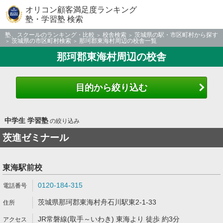
オリコン顧客満足度ランキング
塾・学習塾 検索
塾、スクールのランキング・比較
校舎検索
茨城県の駅・市区町村から探す
茨城県の市区町村検索
那珂郡東海村周辺の校舎一覧
那珂郡東海村周辺の校舎
目的から絞り込む
中学生 学習塾
の絞り込み
茨進ゼミナール
東海駅前校
0120-184-315
茨城県那珂郡東海村舟石川駅東2-1-33
JR常磐線(取手～いわき) 東海より 徒歩 約3分