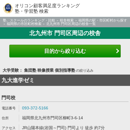
オリコン顧客満足度ランキング
塾・学習塾 検索
塾、スクールのランキング・比較
校舎検索
福岡県の駅・市区町村から探す
福岡県の市区町村検索
北九州市 門司区周辺の校舎一覧
北九州市 門司区周辺の校舎
目的から絞り込む
大学受験： 集団塾 映像授業 個別指導塾
の絞り込み
九大進学ゼミ
門司校
093-372-5166
福岡県北九州市門司区柳町3-6-14
JR山陽本線(岩国～門司) 門司より 徒歩 約7分