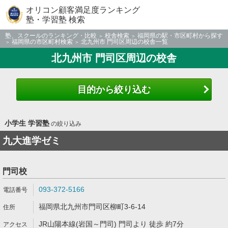
オリコン顧客満足度ランキング
塾・学習塾 検索
塾、スクールのランキング・比較
校舎検索
福岡県の駅・市区町村から探す
福岡県の市区町村検索
北九州市 門司区周辺の校舎一覧
北九州市 門司区周辺の校舎
目的から絞り込む
小学生 学習塾
の絞り込み
九大進学ゼミ
門司校
093-372-5166
福岡県北九州市門司区柳町3-6-14
JR山陽本線(岩国～門司) 門司より 徒歩 約7分