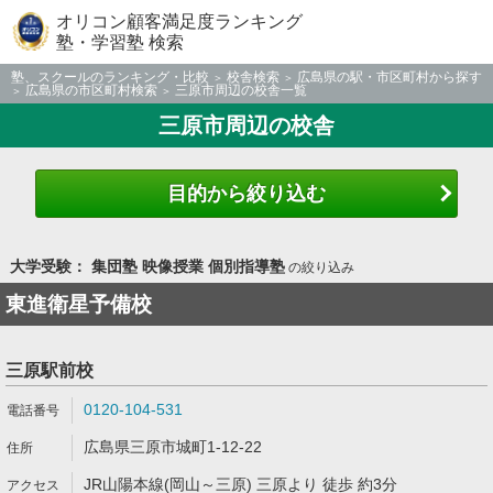
オリコン顧客満足度ランキング
塾・学習塾 検索
塾、スクールのランキング・比較
校舎検索
広島県の駅・市区町村から探す
広島県の市区町村検索
三原市周辺の校舎一覧
三原市周辺の校舎
目的から絞り込む
大学受験： 集団塾 映像授業 個別指導塾
の絞り込み
東進衛星予備校
三原駅前校
0120-104-531
広島県三原市城町1-12-22
JR山陽本線(岡山～三原) 三原より 徒歩 約3分