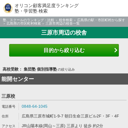
オリコン顧客満足度ランキング
塾・学習塾 検索
塾、スクールのランキング・比較
校舎検索
広島県の駅・市区町村から探す
広島県の市区町村検索
三原市周辺の校舎一覧
三原市周辺の校舎
目的から絞り込む
高校受験： 集団塾 個別指導塾
の絞り込み
能開センター
三原校
0848-64-1045
広島県三原市城町1-9-7 朝日生命三原ビル2F・3F・4F
JR山陽本線(岡山～三原) 三原より 徒歩 約2分