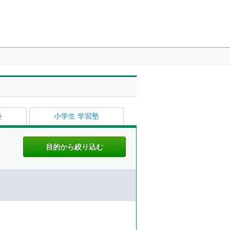
塾
小学生 学習塾