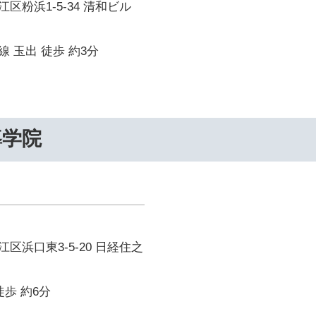
区粉浜1-5-34 清和ビル
 玉出 徒歩 約3分
導学院
区浜口東3-5-20 日経住之
徒歩 約6分