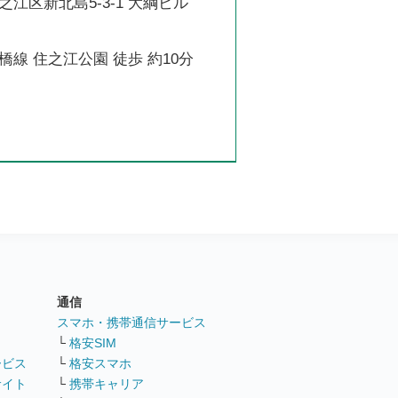
江区新北島5-3-1 大綱ビル
線 住之江公園 徒歩 約10分
通信
ト
スマホ・携帯通信サービス
└
格安SIM
ービス
└
格安スマホ
サイト
└
携帯キャリア