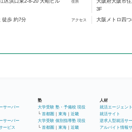
区浜口東2-8-20 大昭ビル
大阪府大阪市住之
3F
 徒歩 約7分
大阪メトロ四つ橋
塾
人材
ーサーバー
大学受験 塾・予備校 現役
就活エージェン
└
首都圏
｜
東海
｜
近畿
就活サイト
ーサーバー
大学受験 個別指導塾 現役
逆求人型就活サ
サービス
└
首都圏
｜
東海
｜
近畿
アルバイト情報