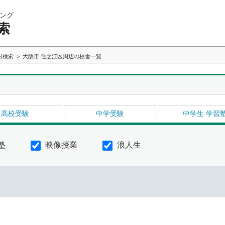
ング
索
村検索
大阪市 住之江区周辺の校舎一覧
高校受験
中学受験
中学生 学習
塾
映像授業
浪人生